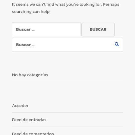
It seems we can’t find what you’re looking for. Perhaps
searching can help.
Buscar:
Buscar:
No hay categorías
×
Acceder
Feed de entradas
Tu carrito está vacío.
Feed de comentarios
Agregá un producto y aparecerá acá