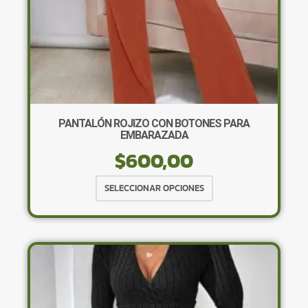
PANTALÓN ROJIZO CON BOTONES PARA
EMBARAZADA
$
600,00
Este
SELECCIONAR OPCIONES
producto
tiene
múltiples
variantes.
Las
opciones
se