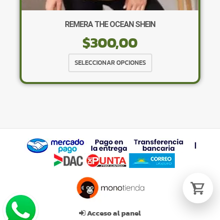
REMERA THE OCEAN SHEIN
$
300,00
Tu carrito está vacío.
Agregá un producto y aparecerá acá
Este
SELECCIONAR OPCIONES
automáticamente.
producto
tiene
múltiples
variantes.
Las
opciones
se
pueden
elegir
en
la
página
de
Acceso al panel