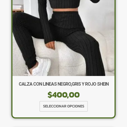
pueden
elegir
en
la
página
de
producto
CALZA CON LINEAS NEGRO,GRIS Y ROJO SHEIN
$
400,00
Este
SELECCIONAR OPCIONES
producto
tiene
múltiples