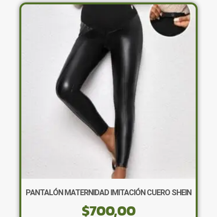
variantes.
Las
opciones
se
pueden
elegir
en
la
página
de
producto
PANTALÓN MATERNIDAD IMITACIÓN CUERO SHEIN
$
700,00