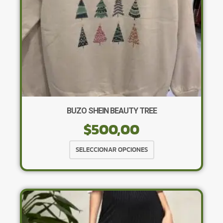
la
página
de
producto
BUZO SHEIN BEAUTY TREE
$
500,00
Este
SELECCIONAR OPCIONES
producto
tiene
múltiples
variantes.
Las
opciones