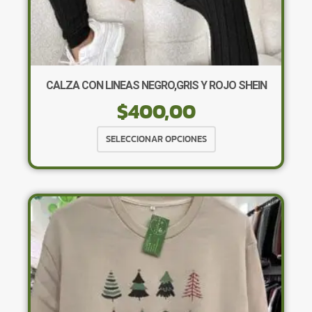
CALZA CON LINEAS NEGRO,GRIS Y ROJO SHEIN
$
400,00
Este
SELECCIONAR OPCIONES
producto
tiene
múltiples
variantes.
Las
opciones
se
pueden
elegir
en