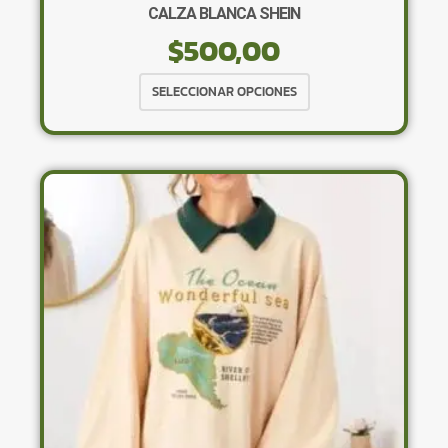
CALZA BLANCA SHEIN
$
500,00
Este
SELECCIONAR OPCIONES
producto
tiene
múltiples
variantes.
Las
opciones
se
pueden
elegir
en
la
página
de
producto