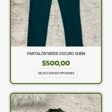
página
de
producto
PANTALÓN VERDE OSCURO SHEIN
$
500,00
Este
SELECCIONAR OPCIONES
producto
tiene
múltiples
variantes.
Las
opciones