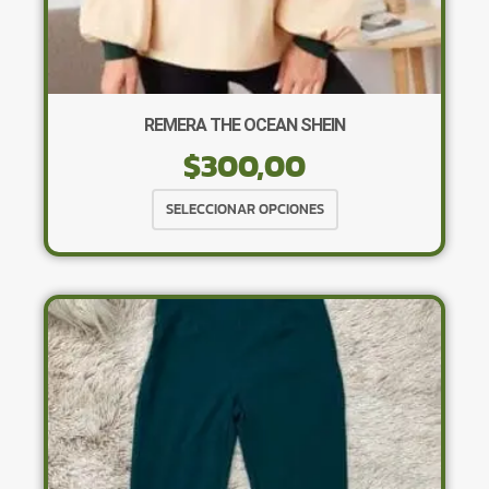
REMERA THE OCEAN SHEIN
$
300,00
Este
SELECCIONAR OPCIONES
producto
tiene
múltiples
variantes.
Las
opciones
se
pueden
elegir
en
la