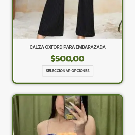
producto
CALZA OXFORD PARA EMBARAZADA
$
500,00
Este
SELECCIONAR OPCIONES
producto
tiene
múltiples
variantes.
Las
opciones
se
pueden
elegir