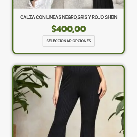
CALZA CON LINEAS NEGRO,GRIS Y ROJO SHEIN
$
400,00
Este
SELECCIONAR OPCIONES
producto
tiene
múltiples
variantes.
Las
opciones
se
pueden
elegir
en
la
página
de