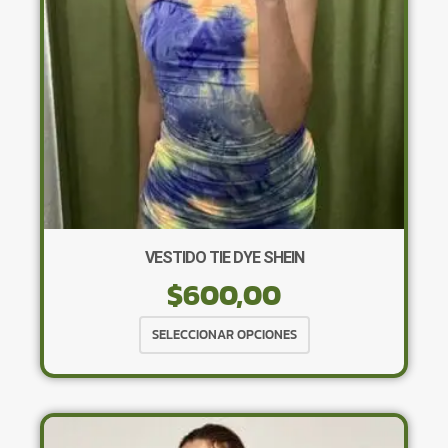
en
la
página
de
producto
VESTIDO TIE DYE SHEIN
$
600,00
Este
SELECCIONAR OPCIONES
producto
tiene
múltiples
variantes.
Las