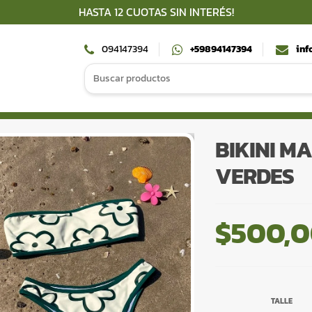
HASTA 12 CUOTAS SIN INTERÉS!
094147394
+59894147394
inf
Search
for:
BIKINI M
VERDES
$
500,
TALLE