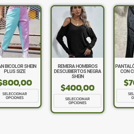
AN BICOLOR SHEIN
REMERA HOMBROS
PANTALÓ
PLUS SIZE
DESCUBIERTOS NEGRA
CON C
SHEIN
$
800,00
$
7
$
400,00
Este
SELECCIONAR
SE
Este
OPCIONES
O
producto
SELECCIONAR
OPCIONES
producto
tiene
tiene
múltiples
múltiples
variantes.
variantes.
Las
Las