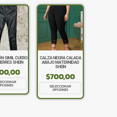
N SIMIL CUERO
CALZA NEGRA CALADA
IERRES SHEIN
ABAJO MATERNIDAD
SHEIN
×
00,00
$
700,00
Este
LECCIONAR
Este
PCIONES
producto
SELECCIONAR
OPCIONES
producto
tiene
tiene
múltiples
múltiples
Tu carrito está vacío.
variantes.
variantes.
Las
Agregá un producto y aparecerá acá
Las
automáticamente.