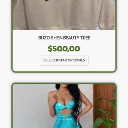
BUZO SHEIN BEAUTY TREE
$
500,00
Este
SELECCIONAR OPCIONES
producto
tiene
múltiples
variantes.
Las
opciones
se
pueden
elegir
en