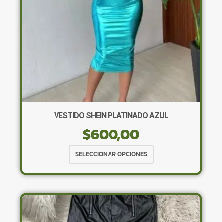
la
página
de
producto
VESTIDO SHEIN PLATINADO AZUL
$
600,00
Este
SELECCIONAR OPCIONES
producto
tiene
múltiples
variantes.
Las
opciones