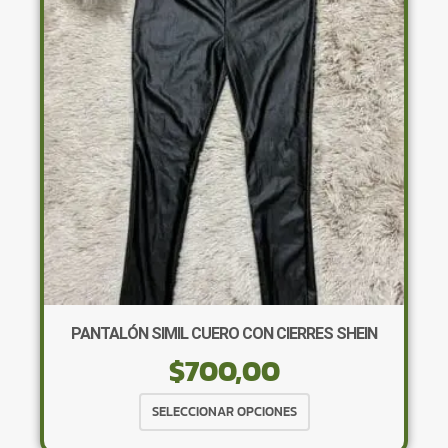
se
pueden
elegir
en
la
página
de
producto
×
PANTALÓN SIMIL CUERO CON CIERRES SHEIN
$
700,00
Tu carrito está vacío.
Agregá un producto y aparecerá acá
Este
SELECCIONAR OPCIONES
automáticamente.
producto