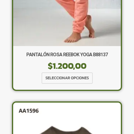
de
producto
PANTALÓN ROSA REEBOK YOGA B88137
$
1.200,00
Este
SELECCIONAR OPCIONES
producto
tiene
múltiples
variantes.
Las
opciones
se
pueden