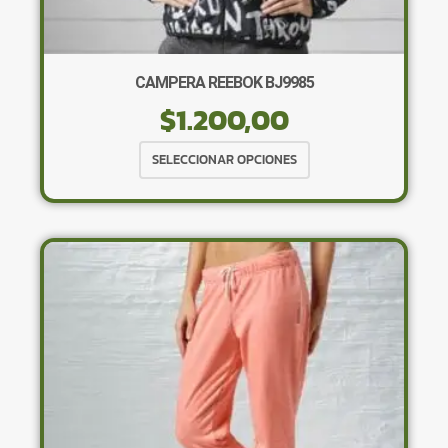
CAMPERA REEBOK BJ9985
$
1.200,00
Este
SELECCIONAR OPCIONES
producto
tiene
múltiples
variantes.
Las
opciones
se
pueden
elegir
en
la
página