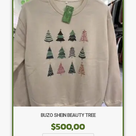
Las
opciones
se
pueden
elegir
en
la
página
de
producto
BUZO SHEIN BEAUTY TREE
$
500,00