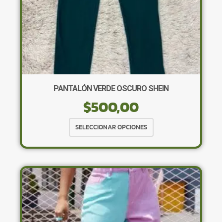
PANTALÓN VERDE OSCURO SHEIN
$
500,00
Este
SELECCIONAR OPCIONES
producto
tiene
múltiples
variantes.
Las
opciones
se
pueden