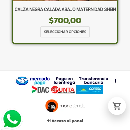
CALZA NEGRA CALADA ABAJO MATERNIDAD SHEIN
$
700,00
Tu carrito está vacío.
Agregá un producto y aparecerá acá
Este
SELECCIONAR OPCIONES
automáticamente.
producto
tiene
múltiples
variantes.
Las
opciones
se
pueden
elegir
en
la
página
de
Acceso al panel
producto