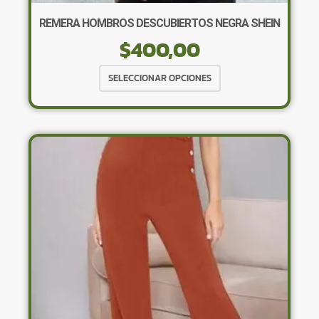
REMERA HOMBROS DESCUBIERTOS NEGRA SHEIN
$
400,00
Este
SELECCIONAR OPCIONES
producto
tiene
múltiples
variantes.
Las
opciones
se
pueden
elegir
en
la
página
de
producto