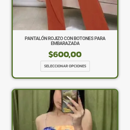
PANTALÓN ROJIZO CON BOTONES PARA
EMBARAZADA
$
600,00
Este
SELECCIONAR OPCIONES
producto
tiene
múltiples
variantes.
Las
opciones
se
pueden
elegir