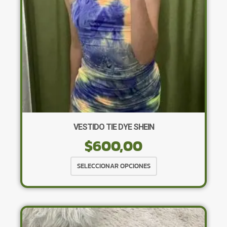
en
la
página
de
producto
VESTIDO TIE DYE SHEIN
$
600,00
Este
SELECCIONAR OPCIONES
producto
tiene
múltiples
variantes.
Las