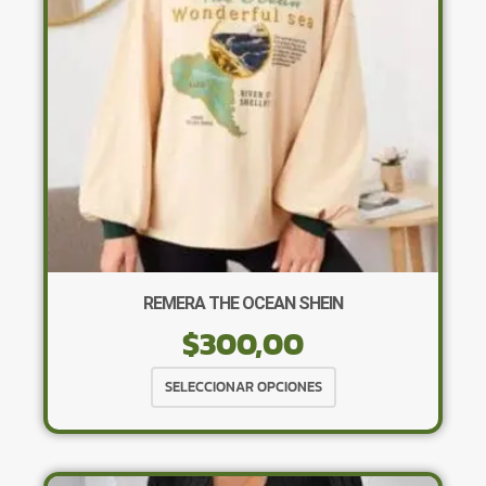
elegir
en
la
página
de
producto
REMERA THE OCEAN SHEIN
$
300,00
Este
SELECCIONAR OPCIONES
producto
tiene
múltiples
variantes.