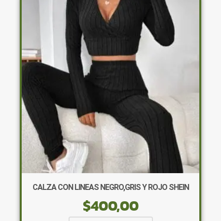
Las
opciones
se
pueden
elegir
en
la
página
de
producto
CALZA CON LINEAS NEGRO,GRIS Y ROJO SHEIN
$
400,00