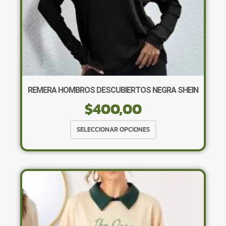
REMERA HOMBROS DESCUBIERTOS NEGRA SHEIN
$
400,00
Este
SELECCIONAR OPCIONES
producto
tiene
múltiples
variantes.
Las
opciones
se
pueden