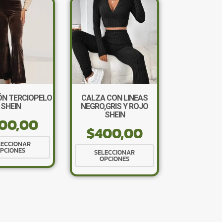
N TERCIOPELO
CALZA CON LINEAS
SHEIN
NEGRO,GRIS Y ROJO
SHEIN
00,00
×
$
400,00
Este
LECCIONAR
Este
PCIONES
producto
SELECCIONAR
OPCIONES
producto
tiene
tiene
múltiples
múltiples
variantes.
variantes.
Tu carrito está vacío.
Las
Las
opciones
Agregá un producto y aparecerá acá
opciones
automáticamente.