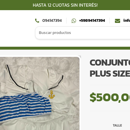
HASTA 12 CUOTAS SIN INTERÉS!
094147394
+59894147394
inf
Search
for:
CONJUNT
PLUS SIZE
$
500,
TALLE