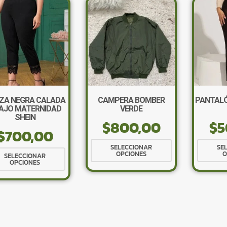
ZA NEGRA CALADA
CAMPERA BOMBER
PANTALÓ
AJO MATERNIDAD
VERDE
SHEIN
$
800,00
$
5
$
700,00
Este
SELECCIONAR
SE
Este
OPCIONES
O
producto
SELECCIONAR
OPCIONES
producto
tiene
tiene
múltiples
múltiples
variantes.
variantes.
Las
Las
opciones
opciones