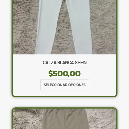
la
página
de
producto
CALZA BLANCA SHEIN
$
500,00
Este
SELECCIONAR OPCIONES
producto
tiene
múltiples
variantes.
Las
opciones