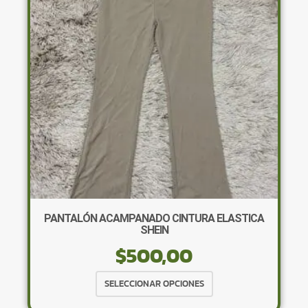
se
pueden
elegir
en
la
página
de
producto
PANTALÓN ACAMPANADO CINTURA ELASTICA
SHEIN
$
500,00
Este
SELECCIONAR OPCIONES
producto