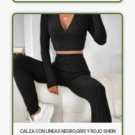
tiene
múltiples
variantes.
Las
opciones
se
pueden
elegir
en
la
página
de
producto
×
CALZA CON LINEAS NEGRO,GRIS Y ROJO SHEIN