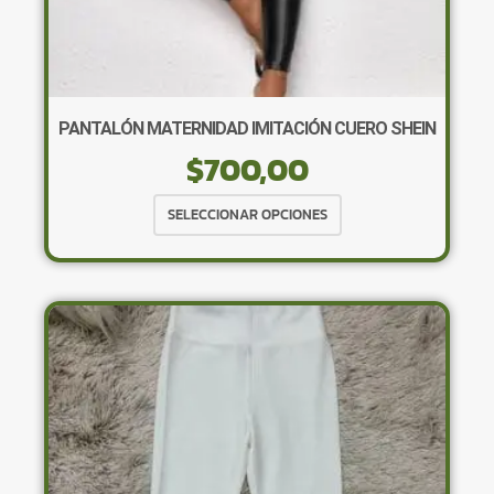
PANTALÓN MATERNIDAD IMITACIÓN CUERO SHEIN
$
700,00
Este
SELECCIONAR OPCIONES
producto
tiene
múltiples
variantes.
Las
opciones
se
pueden
elegir
en