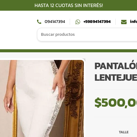
HASTA 12 CUOTAS SIN INTERÉS!
094147394
+59894147394
inf
Search
for:
PANTALÓ
LENTEJU
$
500,
TALLE