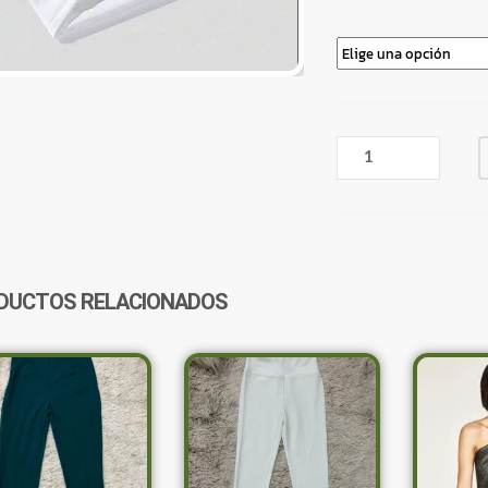
PANTALÓN
JOGGER
BLANCO
BEACH
SIN
FELPA
CANTIDAD
DUCTOS RELACIONADOS