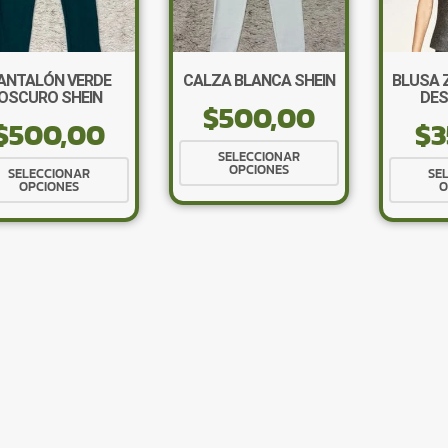
ANTALÓN VERDE
CALZA BLANCA SHEIN
BLUSA 
OSCURO SHEIN
DES
$
500,00
$
500,00
$
3
Este
SELECCIONAR
Este
OPCIONES
producto
SELECCIONAR
SE
OPCIONES
O
producto
tiene
tiene
múltiples
múltiples
variantes.
variantes.
Las
Las
opciones
opciones
se
se
pueden
pueden
elegir
elegir
en
en
la
la
página