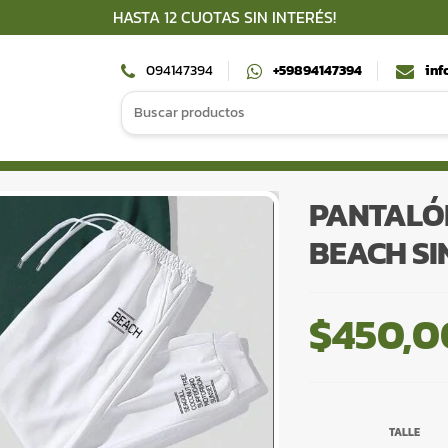
HASTA 12 CUOTAS SIN INTERÉS!
094147394
+59894147394
inf
Search
for:
PANTALÓ
BEACH SI
$
450,0
TALLE