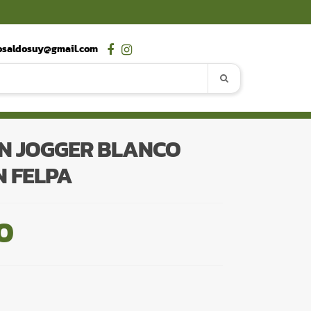
osaldosuy@gmail.com
N JOGGER BLANCO
N FELPA
0