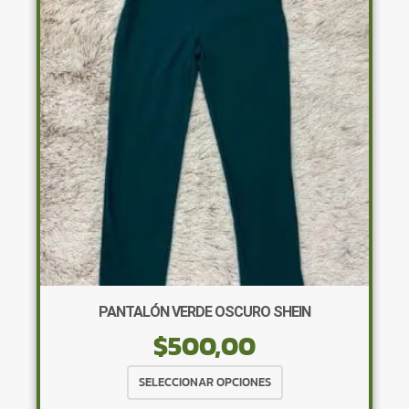
opciones
se
pueden
elegir
en
la
página
de
producto
PANTALÓN VERDE OSCURO SHEIN
$
500,00
Este
SELECCIONAR OPCIONES
producto