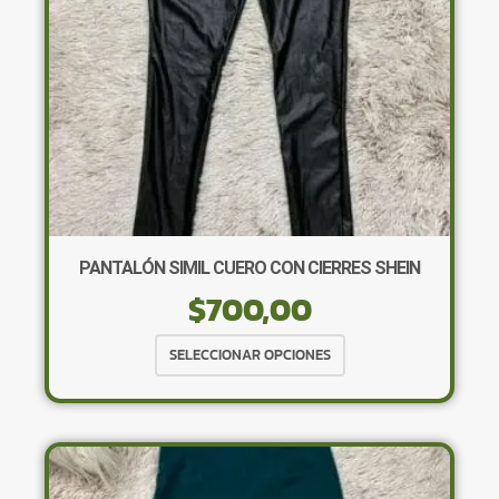
PANTALÓN SIMIL CUERO CON CIERRES SHEIN
$
700,00
Este
SELECCIONAR OPCIONES
producto
tiene
múltiples
variantes.
Las