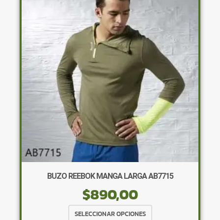
opciones
se
pueden
elegir
en
la
página
de
producto
BUZO REEBOK MANGA LARGA AB7715
$
890,00
Este
SELECCIONAR OPCIONES