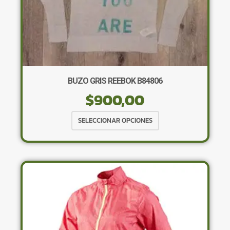
BUZO GRIS REEBOK B84806
$
900,00
Este
SELECCIONAR OPCIONES
producto
tiene
múltiples
variantes.
Las
opciones
se
pueden
elegir