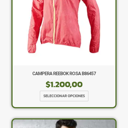
en
la
página
de
producto
CAMPERA REEBOK ROSA B86457
$
1.200,00
Este
SELECCIONAR OPCIONES
producto
tiene
múltiples
variantes.
Las