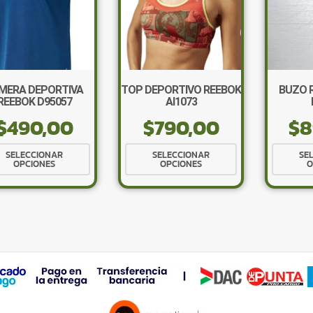
MERA DEPORTIVA
TOP DEPORTIVO REEBOK
BUZO 
REEBOK D95057
AI1073
$
490,00
$
790,00
$
8
Este
Este
SELECCIONAR
SELECCIONAR
SE
OPCIONES
OPCIONES
O
producto
producto
tiene
tiene
múltiples
múltiples
variantes.
variantes.
Las
Las
opciones
opciones
se
se
pueden
pueden
elegir
elegir