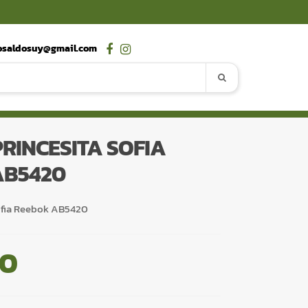
osaldosuy@gmail.com
RINCESITA SOFIA
AB5420
ofia Reebok AB5420
00