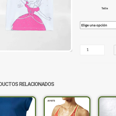
Talle
REMERA
PRINCESITA
SOFIA
REEBOK
AB5420
CANTIDAD
DUCTOS RELACIONADOS