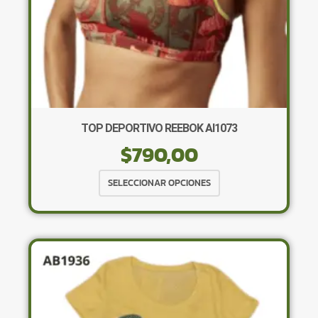
de
producto
TOP DEPORTIVO REEBOK AI1073
$
790,00
Este
SELECCIONAR OPCIONES
producto
tiene
múltiples
variantes.
Las
opciones
se
pueden