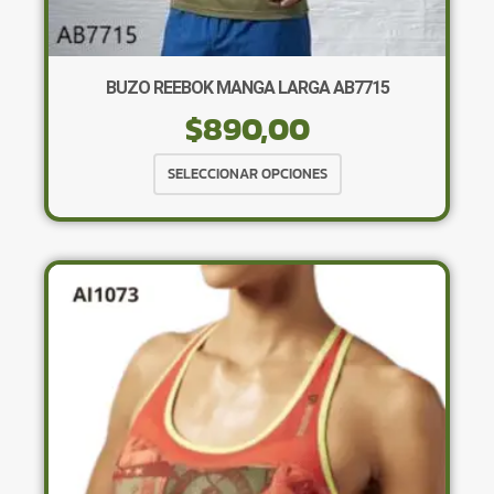
BUZO REEBOK MANGA LARGA AB7715
$
890,00
Este
SELECCIONAR OPCIONES
producto
tiene
múltiples
variantes.
Las
opciones
se
pueden
elegir
en
la
página