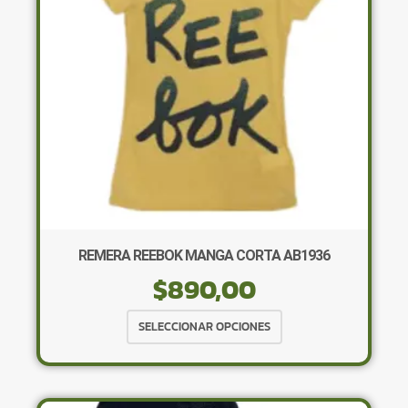
elegir
en
la
página
de
producto
REMERA REEBOK MANGA CORTA AB1936
$
890,00
Este
SELECCIONAR OPCIONES
producto
tiene
múltiples
variantes.