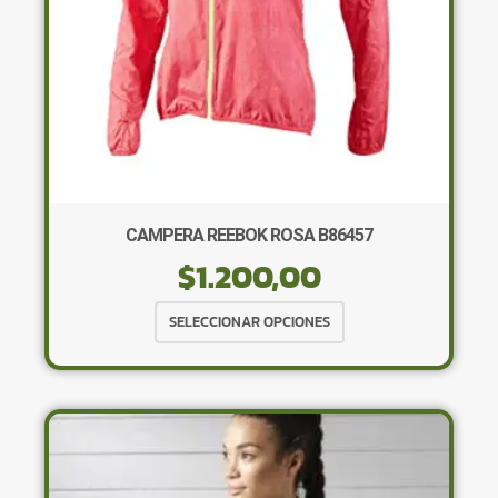
página
de
producto
CAMPERA REEBOK ROSA B86457
$
1.200,00
Este
SELECCIONAR OPCIONES
producto
tiene
múltiples
variantes.
Las
opciones