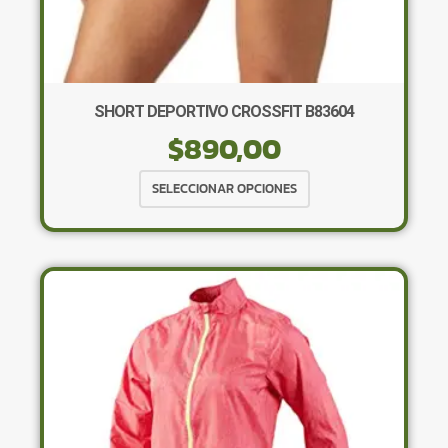
SHORT DEPORTIVO CROSSFIT B83604
$
890,00
Este
SELECCIONAR OPCIONES
producto
tiene
múltiples
variantes.
Las
opciones
se
pueden
elegir
en
la