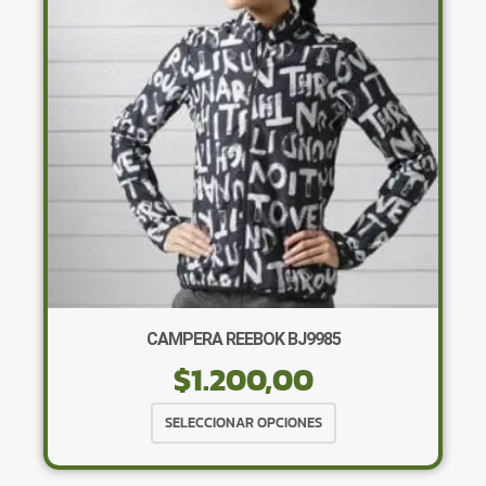
se
pueden
elegir
en
la
página
de
producto
CAMPERA REEBOK BJ9985
$
1.200,00
Este
SELECCIONAR OPCIONES
producto
tiene