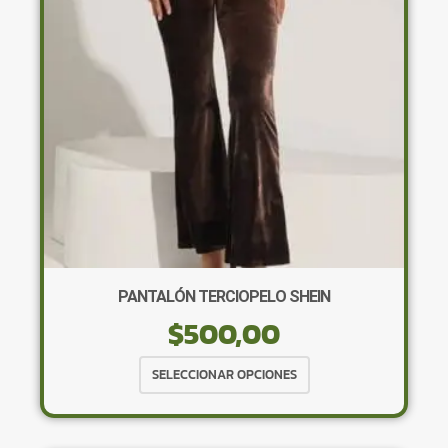
pueden
elegir
en
la
página
de
producto
PANTALÓN TERCIOPELO SHEIN
$
500,00
Este
SELECCIONAR OPCIONES
producto
tiene
múltiples