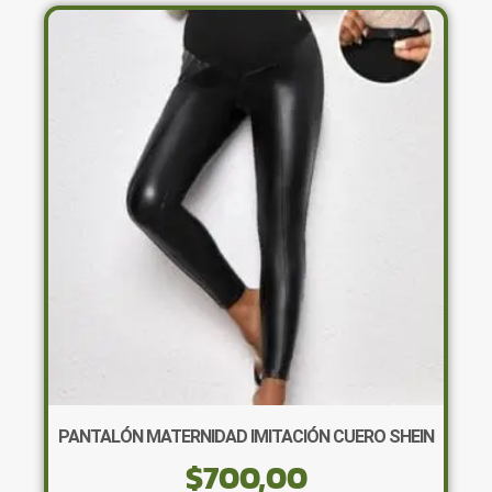
variantes.
Las
opciones
se
pueden
elegir
en
la
página
de
producto
PANTALÓN MATERNIDAD IMITACIÓN CUERO SHEIN
$
700,00