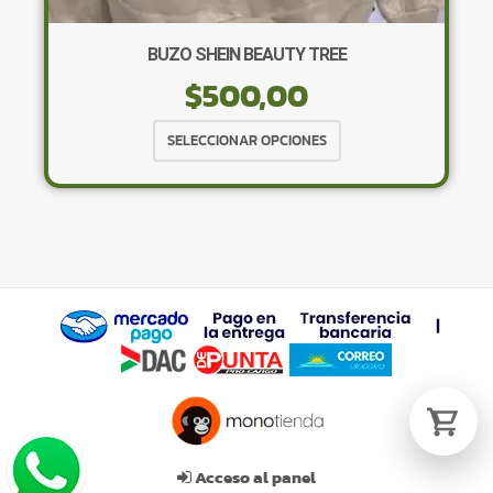
BUZO SHEIN BEAUTY TREE
$
500,00
Tu carrito está vacío.
Agregá un producto y aparecerá acá
Este
SELECCIONAR OPCIONES
automáticamente.
producto
tiene
múltiples
variantes.
Las
opciones
se
pueden
elegir
en
la
página
de
Acceso al panel