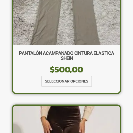
PANTALÓN ACAMPANADO CINTURA ELASTICA
SHEIN
$
500,00
Este
SELECCIONAR OPCIONES
producto
tiene
múltiples
variantes.
Las
opciones
se