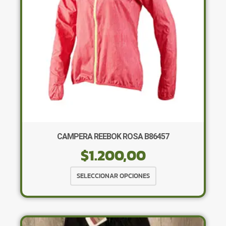
elegir
en
la
página
de
producto
CAMPERA REEBOK ROSA B86457
$
1.200,00
Este
SELECCIONAR OPCIONES
producto
tiene
múltiples
variantes.