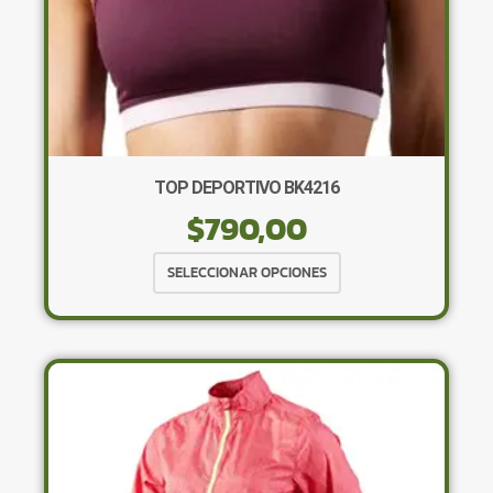
de
producto
TOP DEPORTIVO BK4216
$
790,00
Este
SELECCIONAR OPCIONES
producto
tiene
múltiples
variantes.
Las
opciones
se
pueden