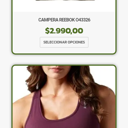
CAMPERA REEBOK O43326
$
2.990,00
Este
SELECCIONAR OPCIONES
producto
tiene
múltiples
variantes.
Las
opciones
se
pueden
elegir
en
la
página