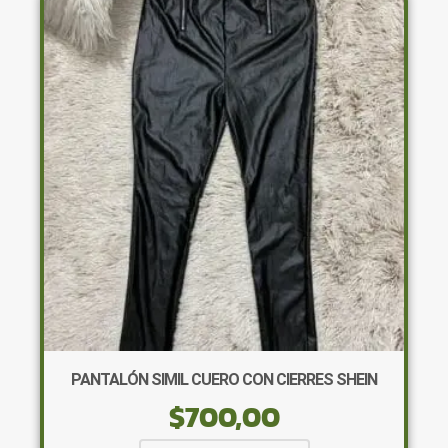
Las
opciones
se
pueden
elegir
en
la
página
de
producto
PANTALÓN SIMIL CUERO CON CIERRES SHEIN
$
700,00