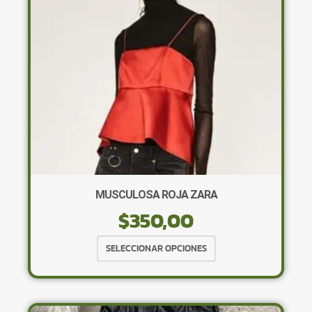
elegir
en
la
página
de
producto
MUSCULOSA ROJA ZARA
$
350,00
Este
SELECCIONAR OPCIONES
producto
tiene
múltiples
variantes.