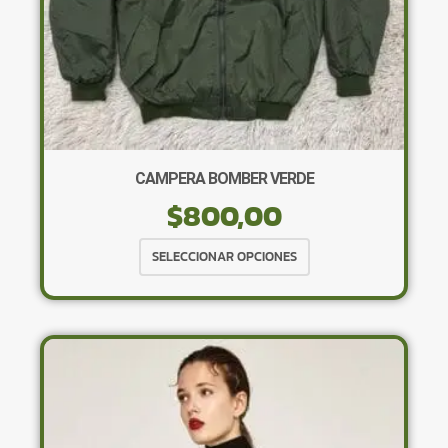
CAMPERA BOMBER VERDE
$
800,00
Este
SELECCIONAR OPCIONES
producto
tiene
múltiples
variantes.
Las
opciones
se
pueden