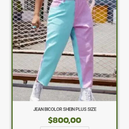
Las
opciones
se
pueden
elegir
en
la
página
de
producto
JEAN BICOLOR SHEIN PLUS SIZE
$
800,00