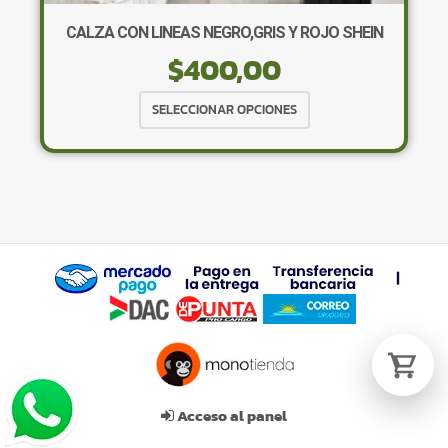
CALZA CON LINEAS NEGRO,GRIS Y ROJO SHEIN
$
400,00
Tu carrito está vacío.
Agregá un producto y aparecerá acá
Este
SELECCIONAR OPCIONES
automáticamente.
producto
tiene
múltiples
variantes.
Las
opciones
se
pueden
elegir
en
la
página
de
Acceso al panel
producto