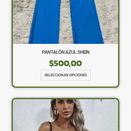
PANTALÓN AZUL SHEIN
$
500,00
Este
SELECCIONAR OPCIONES
producto
tiene
múltiples
variantes.
Las
opciones
se
pueden