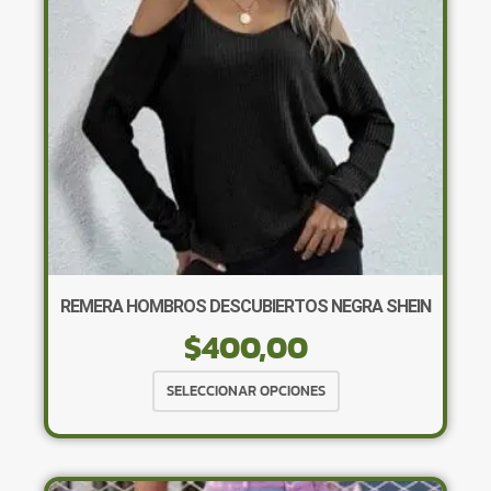
elegir
en
la
página
de
producto
REMERA HOMBROS DESCUBIERTOS NEGRA SHEIN
$
400,00
Este
SELECCIONAR OPCIONES
producto
tiene
múltiples
variantes.