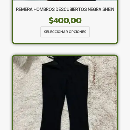
REMERA HOMBROS DESCUBIERTOS NEGRA SHEIN
$
400,00
Este
SELECCIONAR OPCIONES
producto
tiene
múltiples
variantes.
Las
opciones
se
pueden
elegir
en
la
página
de
producto