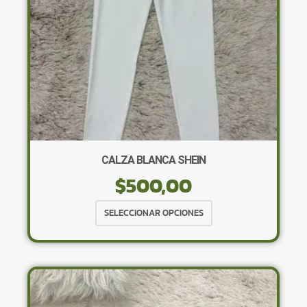
la
página
de
producto
CALZA BLANCA SHEIN
$
500,00
Este
SELECCIONAR OPCIONES
producto
tiene
múltiples
variantes.
Las
opciones