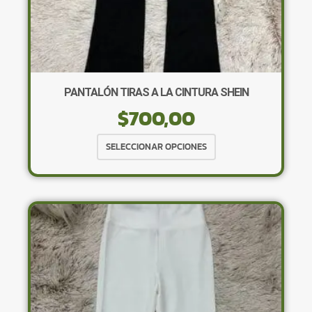
PANTALÓN TIRAS A LA CINTURA SHEIN
$
700,00
Este
SELECCIONAR OPCIONES
producto
tiene
múltiples
variantes.
Las
opciones
se
pueden
elegir
en