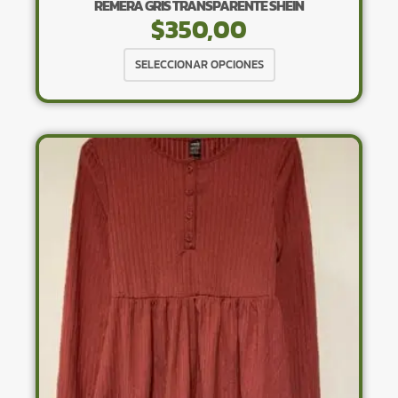
REMERA GRIS TRANSPARENTE SHEIN
$
350,00
Este
SELECCIONAR OPCIONES
producto
tiene
múltiples
variantes.
Las
opciones
se
pueden
elegir
en
la
página
de
producto