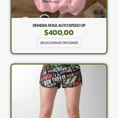
REMERA ROSA AUTO SPEED UP
$
400,00
Este
SELECCIONAR OPCIONES
producto
tiene
múltiples
variantes.
Las
opciones
se
pueden
elegir
en
la
página