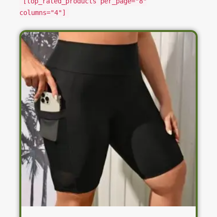
[top_rated_products per_page="8"
columns="4"]