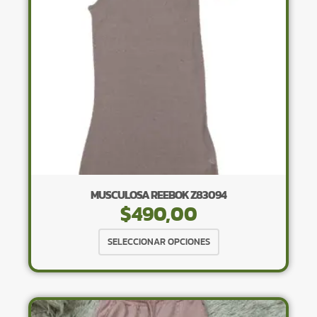
elegir
en
la
página
de
producto
MUSCULOSA REEBOK Z83094
$
490,00
Este
SELECCIONAR OPCIONES
producto
tiene
múltiples
variantes.