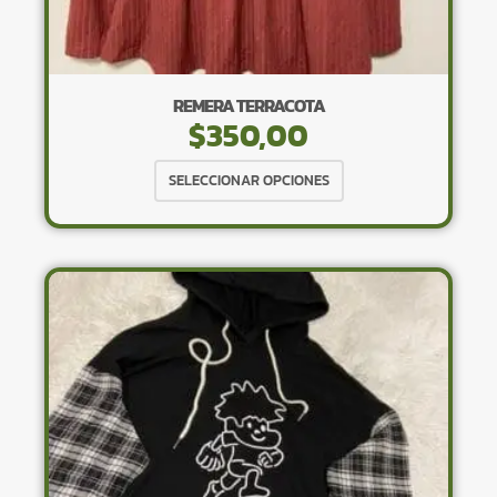
REMERA TERRACOTA
$
350,00
Este
SELECCIONAR OPCIONES
producto
tiene
múltiples
variantes.
Las
opciones
se
pueden
elegir
en
la
página