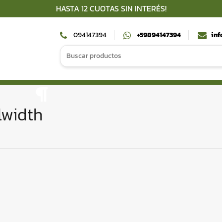
HASTA 12 CUOTAS SIN INTERÉS!
094147394
+59894147394
in
Search
for:
lwidth