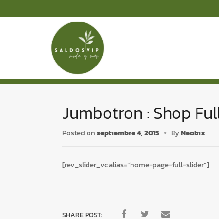
S
S
k
k
i
i
p
p
t
t
o
o
n
c
a
o
Jumbotron : Shop Ful
v
n
i
t
Posted on
septiembre 4, 2015
By
Neobix
g
e
a
n
t
t
[rev_slider_vc alias=”home-page-full-slider”]
i
o
n
SHARE POST: