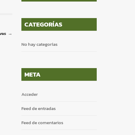
CATEGORÍAS
ives
→
No hay categorías
×
META
Acceder
Tu carrito está vacío.
Feed de entradas
Agregá un producto y aparecerá acá
automáticamente.
Feed de comentarios