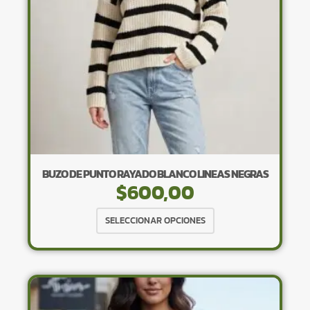
en
la
página
de
producto
BUZO DE PUNTO RAYADO BLANCO LINEAS NEGRAS
$
600,00
Este
SELECCIONAR OPCIONES
producto
tiene
múltiples
variantes.
Las