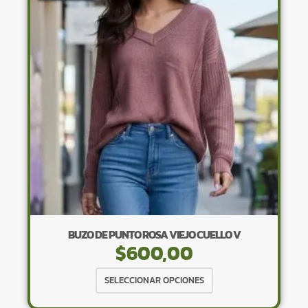
opciones
se
pueden
elegir
en
la
página
de
producto
BUZO DE PUNTO ROSA VIEJO CUELLO V
$
600,00
Este
SELECCIONAR OPCIONES
producto
tiene