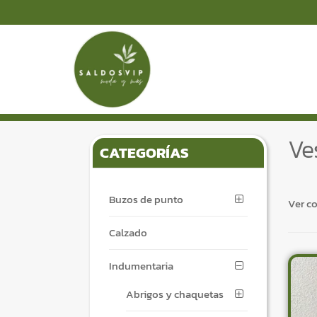
S
S
k
k
i
i
p
p
t
t
o
o
n
c
Ve
CATEGORÍAS
a
o
v
n
i
t
Buzos de punto
g
e
Ver c
a
n
Calzado
t
t
i
Indumentaria
o
n
Abrigos y chaquetas