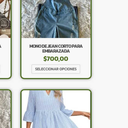
pueden
elegir
elegir
en
en
la
la
página
página
de
de
producto
producto
A
MONO DE JEAN CORTO PARA
EMBARAZADA
$
700,00
Este
Este
SELECCIONAR OPCIONES
producto
producto
tiene
tiene
múltiples
múltiples
variantes.
variantes.
Las
Las
opciones
opciones
se
se
pueden
pueden