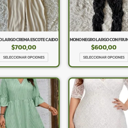
elegir
en
la
página
de
producto
 LARGO CREMA ESCOTE CAIDO
MONO NEGRO LARGO CON FRU
$
700,00
$
600,00
Este
SELECCIONAR OPCIONES
SELECCIONAR OPCIONES
producto
tiene
múltiples
variantes.
Las
opciones
se
pueden
elegir
en