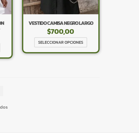
página
página
de
de
producto
producto
ON
VESTIDO CAMISA NEGRO LARGO
×
S
$
700,00
Este
SELECCIONAR OPCIONES
Este
producto
producto
tiene
tiene
múltiples
múltiples
Tu carrito está vacío.
variantes.
variantes.
Agregá un producto y aparecerá acá
Las
automáticamente.
Las
opciones
opciones
se
se
pueden
pueden
ados
elegir
elegir
en
en
la
la
página
página
de