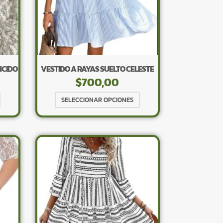
elegir
elegir
en
en
la
la
página
página
de
de
producto
producto
NCIDO
VESTIDO A RAYAS SUELTO CELESTE
$
700,00
Este
Este
SELECCIONAR OPCIONES
producto
producto
tiene
tiene
múltiples
múltiples
variantes.
variantes.
Las
Las
opciones
opciones
se
se
pueden
pueden
elegir
elegir
en
en