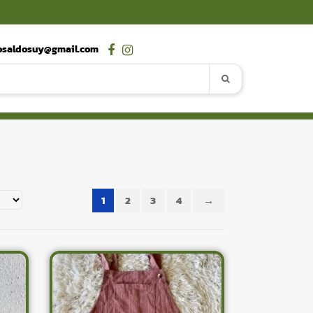
osaldosuy@gmail.com
1
2
3
4
→