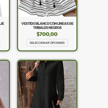
la
la
página
página
de
de
producto
producto
AJE
VESTIDO BLANCO CON LINEAS DE
TRIBALES NEGROS
$
700,00
Este
Este
SELECCIONAR OPCIONES
producto
producto
tiene
tiene
múltiples
múltiples
variantes.
variantes.
Las
Las
opciones
opciones
se
se
pueden
pueden
elegir
elegir
en
en
la
la