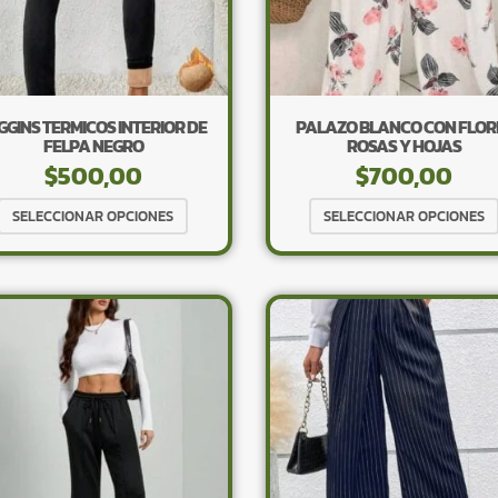
en
la
página
de
producto
GGINS TERMICOS INTERIOR DE
PALAZO BLANCO CON FLOR
FELPA NEGRO
ROSAS Y HOJAS
$
500,00
$
700,00
Este
SELECCIONAR OPCIONES
SELECCIONAR OPCIONES
producto
tiene
múltiples
variantes.
Las
opciones
se
pueden
elegir
en