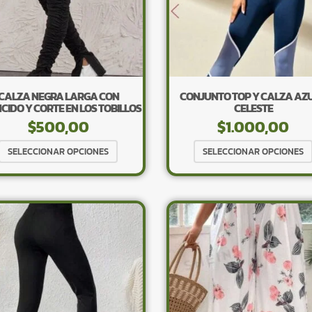
elegir
en
la
página
de
producto
CALZA NEGRA LARGA CON
CONJUNTO TOP Y CALZA AZU
CIDO Y CORTE EN LOS TOBILLOS
CELESTE
$
500,00
$
1.000,00
Este
SELECCIONAR OPCIONES
SELECCIONAR OPCIONES
producto
tiene
múltiples
variantes.
Las
opciones
se
pueden
elegir