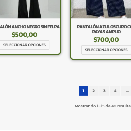
la
página
de
producto
ALÓN ANCHO NEGRO SIN FELPA
PANTALÓN AZUL OSCURO C
RAYAS AMPLIO
$
500,00
$
700,00
Este
SELECCIONAR OPCIONES
producto
SELECCIONAR OPCIONES
tiene
múltiples
variantes.
Las
opciones
1
2
3
4
→
se
pueden
Mostrando 1–15 de 48 result
elegir
en
la
página