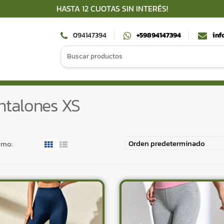
HASTA 12 CUOTAS SIN INTERÉS!
094147394
+59894147394
inf
Search
for:
ntalones XS
omo: