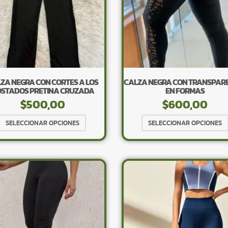
pueden
elegir
en
la
página
de
producto
ZA NEGRA CON CORTES A LOS
CALZA NEGRA CON TRANSPAR
STADOS PRETINA CRUZADA
EN FORMAS
$
500,00
$
600,00
Este
SELECCIONAR OPCIONES
SELECCIONAR OPCIONES
producto
tiene
múltiples
variantes.
Las
opciones
se
pueden