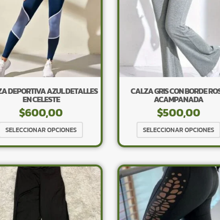
ZA DEPORTIVA AZUL DETALLES
CALZA GRIS CON BORDE RO
EN CELESTE
ACAMPANADA
$
600,00
$
500,00
Este
SELECCIONAR OPCIONES
SELECCIONAR OPCIONES
producto
tiene
múltiples
variantes.
Las
opciones
se