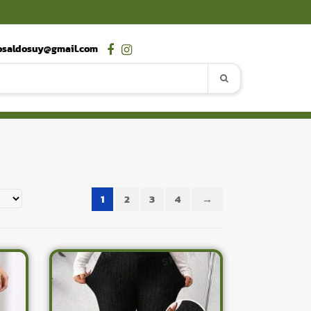
osaldosuy@gmail.com
1
2
3
4
→