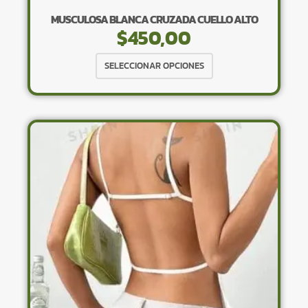
MUSCULOSA BLANCA CRUZADA CUELLO ALTO
$
450,00
Este
SELECCIONAR OPCIONES
producto
tiene
múltiples
variantes.
Las
opciones
se
pueden
elegir
en
la
página
de
producto