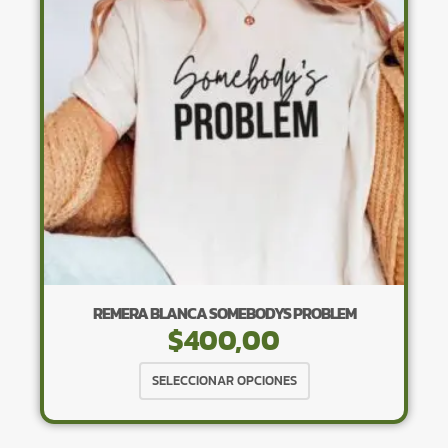
se
pueden
elegir
en
la
página
de
producto
REMERA BLANCA SOMEBODYS PROBLEM
$
400,00
Este
SELECCIONAR OPCIONES
producto
tiene
múltiples