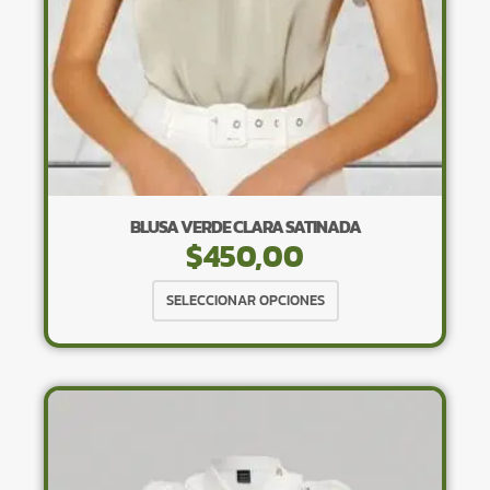
página
de
producto
BLUSA VERDE CLARA SATINADA
$
450,00
Este
SELECCIONAR OPCIONES
producto
tiene
múltiples
variantes.
Las
opciones
se