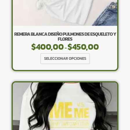
REMERA BLANCA DISEÑO PULMONES DE ESQUELETO Y
FLORES
$
400,00
$
450,00
Rango
-
de
Este
precios:
SELECCIONAR OPCIONES
desde
producto
$400,00
tiene
hasta
$450,00
múltiples
variantes.
Las
opciones
se
pueden
elegir
en