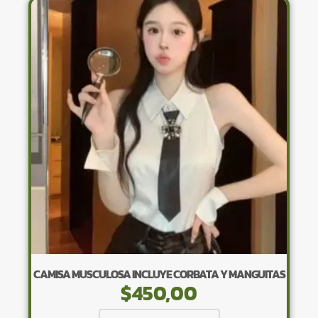
variantes.
Las
opciones
se
pueden
elegir
en
la
página
de
producto
CAMISA MUSCULOSA INCLUYE CORBATA Y MANGUITAS
$
450,00
Este