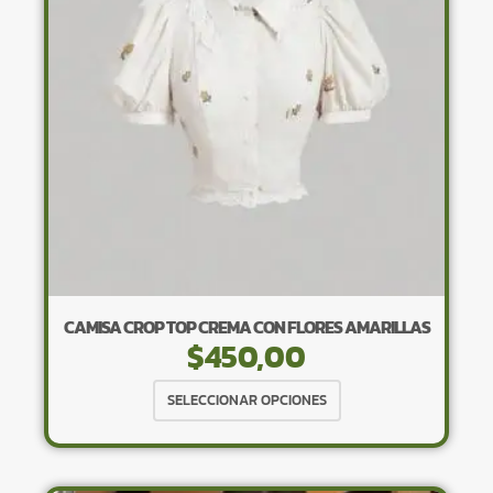
pueden
elegir
en
la
página
de
producto
CAMISA CROP TOP CREMA CON FLORES AMARILLAS
$
450,00
Este
SELECCIONAR OPCIONES
producto
tiene
múltiples