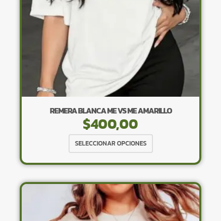
la
página
de
producto
REMERA BLANCA ME VS ME AMARILLO
$
400,00
Este
SELECCIONAR OPCIONES
producto
tiene
múltiples
variantes.
Las
opciones