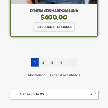
REMERA GRIS MARIPOSA LUNA
$
400,00
Este
SELECCIONAR OPCIONES
producto
tiene
×
múltiples
variantes.
Las
opciones
1
2
3
4
→
se
pueden
Tu carrito está vacío.
Mostrando 1–15 de 54 resultados
elegir
Agregá un producto y aparecerá acá
en
automáticamente.
la
Manga corta XS
×
página
de
producto