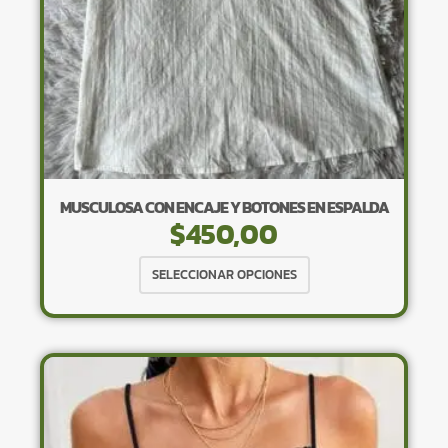
página
de
producto
MUSCULOSA CON ENCAJE Y BOTONES EN ESPALDA
$
450,00
Este
SELECCIONAR OPCIONES
producto
tiene
múltiples
variantes.
Las
opciones
se