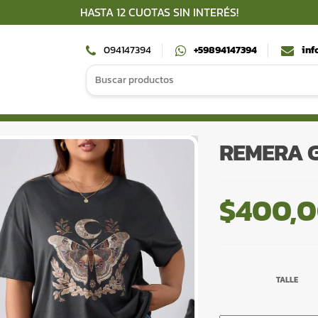
HASTA 12 CUOTAS SIN INTERÉS!
094147394
+59894147394
inf
Search
for:
REMERA 
$
400,
TALLE