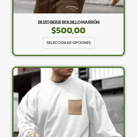
BUZO BEIGE BOLSILLO MARRÓN
$
500,00
Este
SELECCIONAR OPCIONES
producto
tiene
múltiples
variantes.
Las
opciones
se
pueden
elegir
en
la
página
de