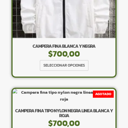
producto
CAMPERA FINA BLANCA Y NEGRA
$
700,00
Este
SELECCIONAR OPCIONES
producto
tiene
múltiples
variantes.
AGOTADO
Las
opciones
CAMPERA FINA TIPO NYLON NEGRA LINEA BLANCA Y
se
ROJA
pueden
$
700,00
elegir