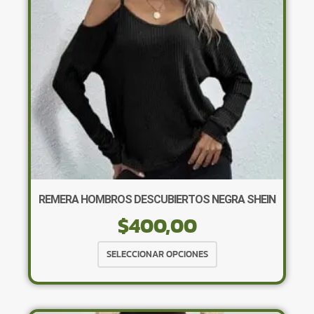
elegir
en
la
página
de
producto
REMERA HOMBROS DESCUBIERTOS NEGRA SHEIN
$
400,00
Este
SELECCIONAR OPCIONES
producto
tiene
múltiples