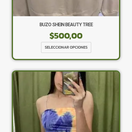
BUZO SHEIN BEAUTY TREE
$
500,00
Este
SELECCIONAR OPCIONES
producto
tiene
múltiples
variantes.
Las
opciones
se
pueden
elegir
en
la
página