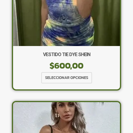
de
producto
VESTIDO TIE DYE SHEIN
$
600,00
Este
SELECCIONAR OPCIONES
producto
tiene
múltiples
variantes.
Las
opciones
se
pueden