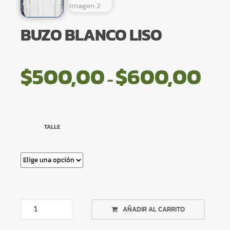
BUZO BLANCO LISO
$
500,00
$
600,00
Ran
-
de
prec
desd
TALLE
$500
hast
$60
BUZO
AÑADIR AL CARRITO
BLANCO
LISO