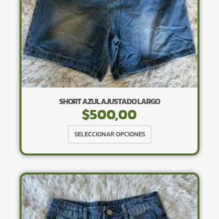
página
de
producto
SHORT AZUL AJUSTADO LARGO
$
500,00
Este
SELECCIONAR OPCIONES
producto
tiene
múltiples
variantes.
Las
opciones
se