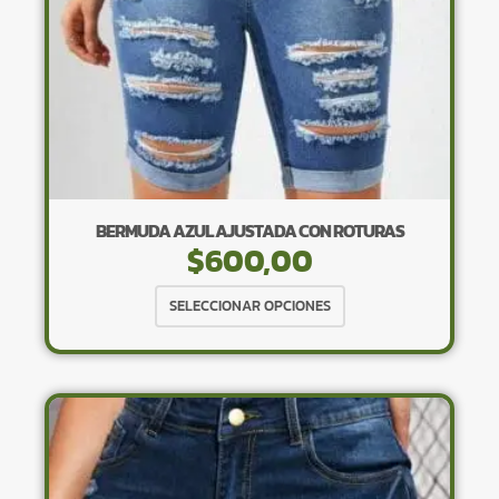
página
de
producto
BERMUDA AZUL AJUSTADA CON ROTURAS
$
600,00
Este
SELECCIONAR OPCIONES
producto
tiene
múltiples
variantes.
Las
opciones
se