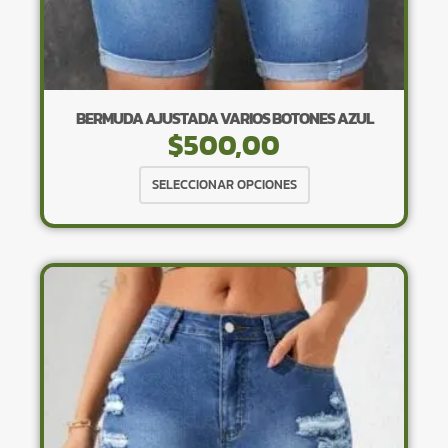
BERMUDA AJUSTADA VARIOS BOTONES AZUL
$
500,00
Este
SELECCIONAR OPCIONES
producto
tiene
múltiples
variantes.
Las
opciones
se
pueden
elegir
en
la