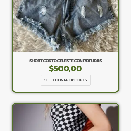
página
de
producto
SHORT CORTO CELESTE CON ROTURAS
$
500,00
Este
SELECCIONAR OPCIONES
producto
tiene
múltiples
variantes.
Las
opciones
se