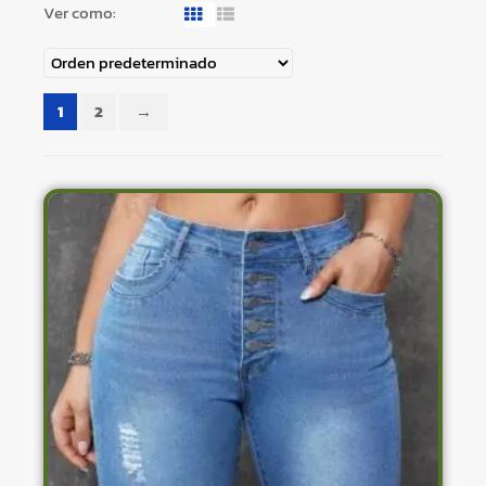
Ver como:
1
2
→