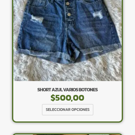
pueden
elegir
en
la
página
de
producto
SHORT AZUL VARIOS BOTONES
$
500,00
Este
SELECCIONAR OPCIONES
producto
tiene
múltiples