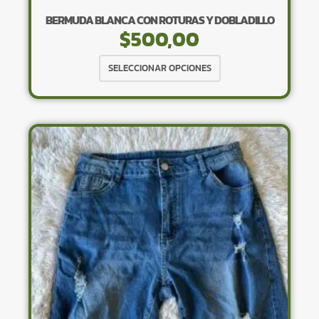
BERMUDA BLANCA CON ROTURAS Y DOBLADILLO
$
500,00
Este
SELECCIONAR OPCIONES
producto
tiene
múltiples
variantes.
Las
opciones
se
pueden
elegir
en
la
página
de
producto