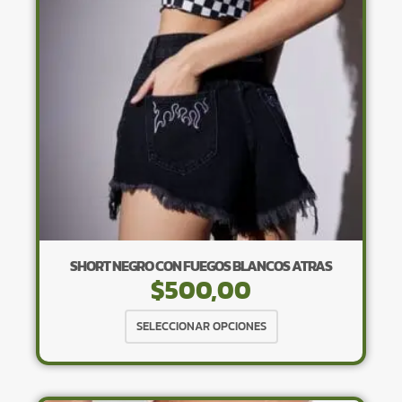
pueden
elegir
en
la
página
de
producto
SHORT NEGRO CON FUEGOS BLANCOS ATRAS
$
500,00
Este
SELECCIONAR OPCIONES
producto
tiene
múltiples