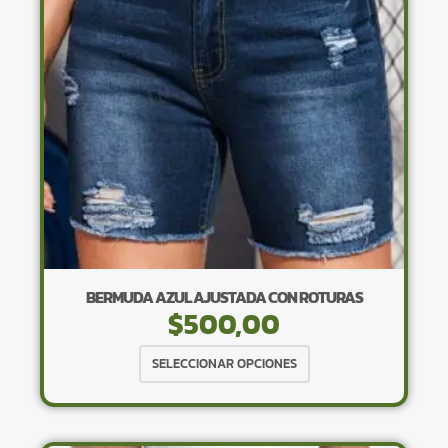
pueden
elegir
en
la
página
de
producto
BERMUDA AZUL AJUSTADA CON ROTURAS
$
500,00
Este
SELECCIONAR OPCIONES
producto
tiene
múltiples