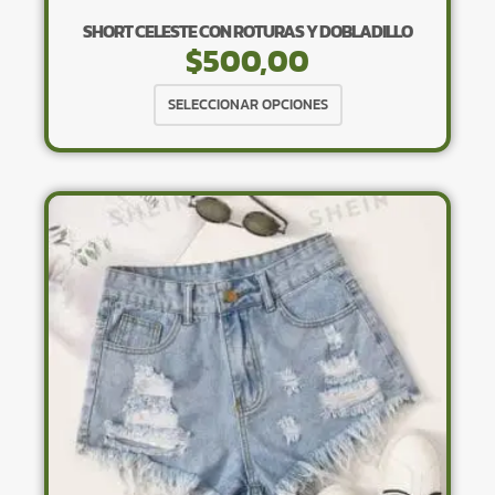
SHORT CELESTE CON ROTURAS Y DOBLADILLO
$
500,00
Este
SELECCIONAR OPCIONES
producto
tiene
múltiples
variantes.
Las
opciones
se
pueden
elegir
en
la
página
de
producto