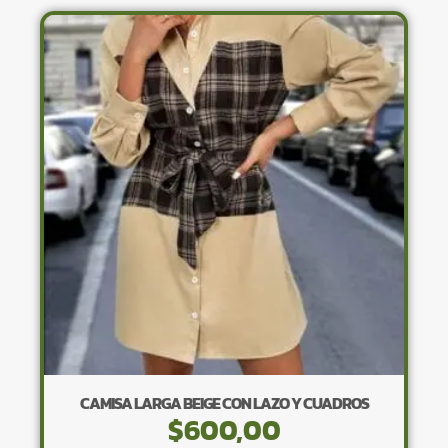
variantes.
Las
opciones
se
pueden
elegir
en
la
página
de
producto
CAMISA LARGA BEIGE CON LAZO Y CUADROS
$
600,00