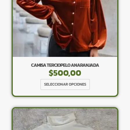
la
página
de
producto
CAMISA TERCIOPELO ANARANJADA
$
500,00
Este
SELECCIONAR OPCIONES
producto
tiene
múltiples
variantes.
Las
opciones