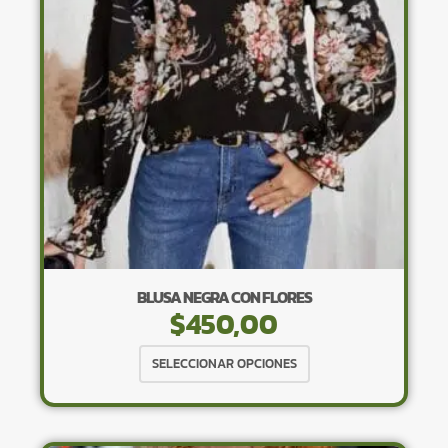
pueden
elegir
en
la
página
de
producto
BLUSA NEGRA CON FLORES
$
450,00
Este
SELECCIONAR OPCIONES
producto
tiene
múltiples