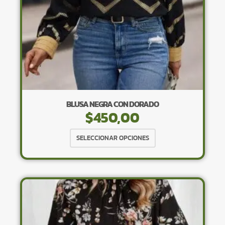
página
de
producto
BLUSA NEGRA CON DORADO
$
450,00
Este
SELECCIONAR OPCIONES
producto
tiene
múltiples
variantes.
Las
opciones
se