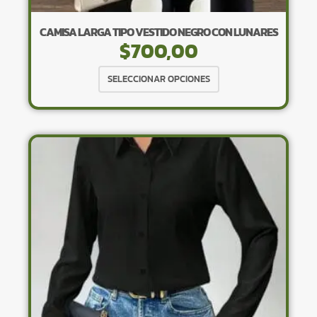
CAMISA LARGA TIPO VESTIDO NEGRO CON LUNARES
$
700,00
Este
SELECCIONAR OPCIONES
producto
tiene
múltiples
variantes.
Las
opciones
se
pueden
elegir
en
la
página
de
producto