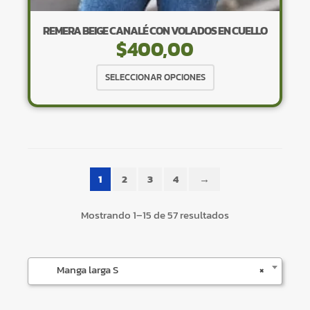
REMERA BEIGE CANALÉ CON VOLADOS EN CUELLO
$
400,00
Este
SELECCIONAR OPCIONES
producto
tiene
×
múltiples
variantes.
Las
opciones
1
2
3
4
→
se
pueden
Tu carrito está vacío.
Mostrando 1–15 de 57 resultados
elegir
Agregá un producto y aparecerá acá
en
automáticamente.
la
Manga larga S
×
página
de
producto