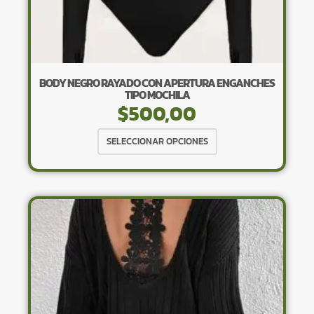
BODY NEGRO RAYADO CON APERTURA ENGANCHES
TIPO MOCHILA
$
500,00
Este
SELECCIONAR OPCIONES
producto
tiene
múltiples
variantes.
Las
opciones
se
pueden
elegir
en