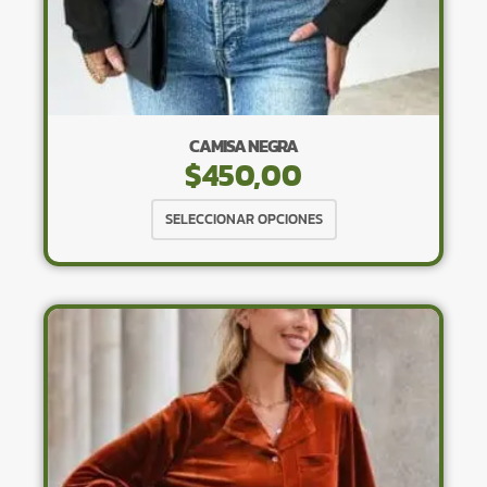
CAMISA NEGRA
$
450,00
Este
SELECCIONAR OPCIONES
producto
tiene
múltiples
variantes.
Las
opciones
se
pueden
elegir
en