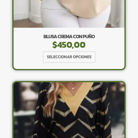
BLUSA CREMA CON PUÑO
$
450,00
Este
SELECCIONAR OPCIONES
producto
tiene
múltiples
variantes.
Las
opciones
se
pueden
elegir
en
la