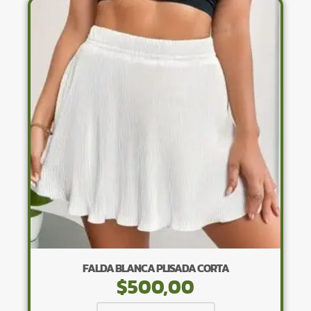
variantes.
Las
opciones
se
pueden
elegir
en
la
página
de
producto
FALDA BLANCA PLISADA CORTA
$
500,00
Este