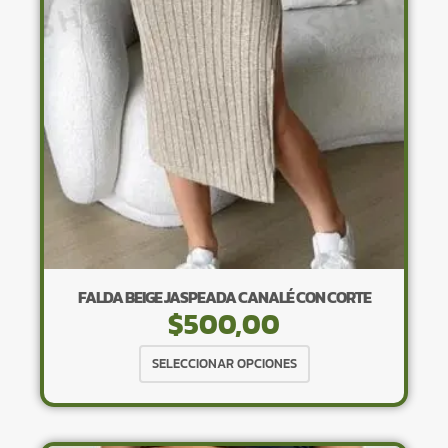
pueden
elegir
en
la
página
de
producto
FALDA BEIGE JASPEADA CANALÉ CON CORTE
$
500,00
Este
SELECCIONAR OPCIONES
producto
tiene
múltiples