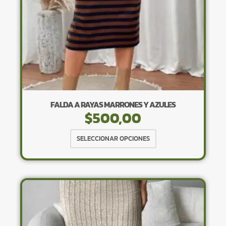
página
de
producto
FALDA A RAYAS MARRONES Y AZULES
$
500,00
Este
SELECCIONAR OPCIONES
producto
tiene
múltiples
variantes.
Las
opciones
se