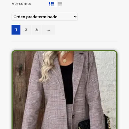
Ver como:
1
2
3
→