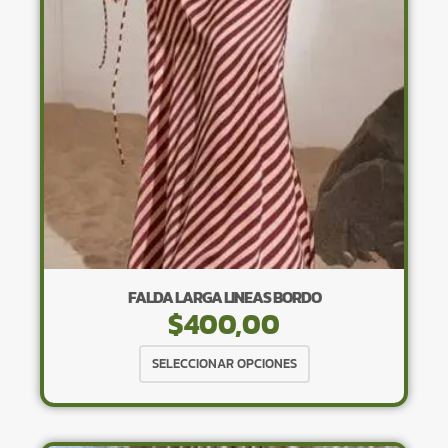
pueden
elegir
en
la
página
de
producto
FALDA LARGA LINEAS BORDO
$
400,00
Este
SELECCIONAR OPCIONES
producto
tiene
múltiples