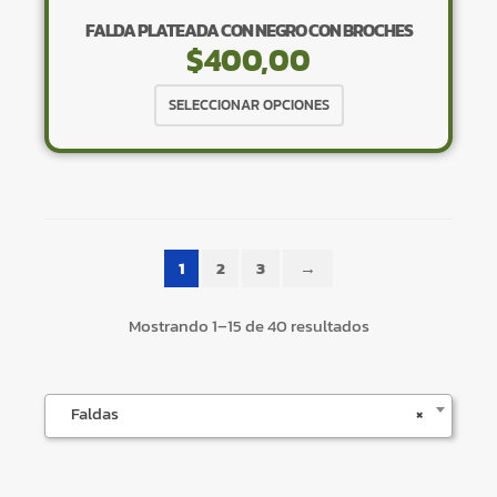
FALDA PLATEADA CON NEGRO CON BROCHES
$
400,00
Este
SELECCIONAR OPCIONES
producto
tiene
×
múltiples
variantes.
Las
opciones
1
2
3
→
se
pueden
Tu carrito está vacío.
Mostrando 1–15 de 40 resultados
elegir
Agregá un producto y aparecerá acá
en
automáticamente.
la
Faldas
×
página
de
producto