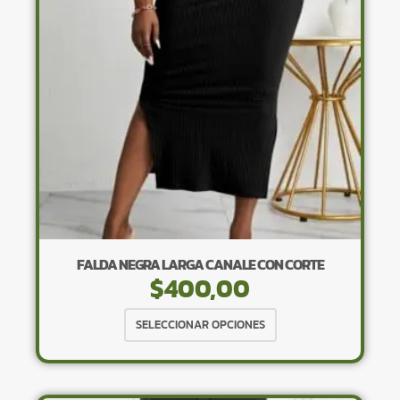
pueden
elegir
en
la
página
de
producto
FALDA NEGRA LARGA CANALE CON CORTE
$
400,00
Este
SELECCIONAR OPCIONES
producto
tiene
múltiples