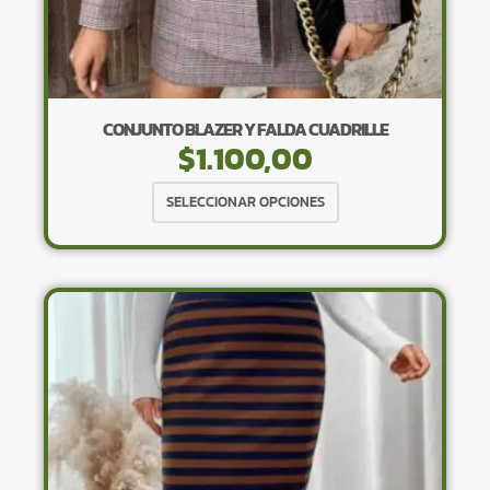
CONJUNTO BLAZER Y FALDA CUADRILLE
$
1.100,00
Este
SELECCIONAR OPCIONES
producto
tiene
múltiples
variantes.
Las
opciones
se
pueden
elegir
en
la