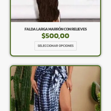
FALDA LARGA MARRÓN CON RELIEVES
$
500,00
Este
SELECCIONAR OPCIONES
producto
tiene
múltiples
variantes.
Las
opciones
se
pueden
elegir
en
la