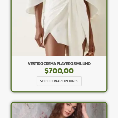
en
la
página
de
producto
VESTIDO CREMA PLAYERO SIMIL LINO
$
700,00
Este
SELECCIONAR OPCIONES
producto
tiene
múltiples
variantes.
Las
opciones