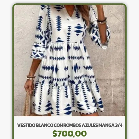
variantes.
Las
opciones
se
pueden
elegir
en
la
página
de
producto
VESTIDO BLANCO CON ROMBOS AZULES MANGA 3/4
$
700,00