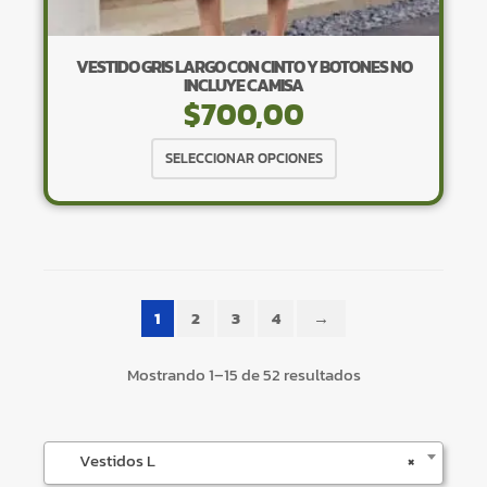
VESTIDO GRIS LARGO CON CINTO Y BOTONES NO
INCLUYE CAMISA
$
700,00
Este
SELECCIONAR OPCIONES
producto
tiene
×
múltiples
variantes.
Las
opciones
1
2
3
4
→
se
pueden
Tu carrito está vacío.
Mostrando 1–15 de 52 resultados
elegir
Agregá un producto y aparecerá acá
en
automáticamente.
la
Vestidos L
×
página