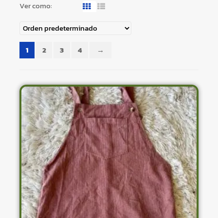
Ver como:
1
2
3
4
→