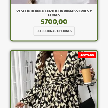
VESTIDO BLANCO CORTO CON RAMAS VERDES Y
FLORES
$
700,00
Este
SELECCIONAR OPCIONES
producto
tiene
múltiples
variantes.
AGOTADO
Las
opciones
se
pueden
elegir
en
la
página
de