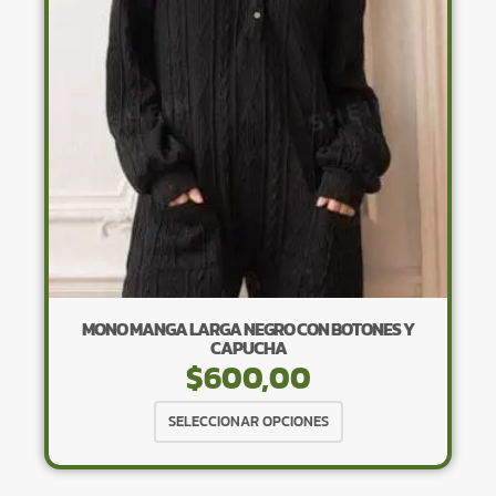
pueden
elegir
en
la
página
de
producto
MONO MANGA LARGA NEGRO CON BOTONES Y
CAPUCHA
$
600,00
Este
SELECCIONAR OPCIONES
producto
tiene
múltiples