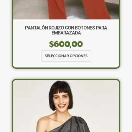
PANTALÓN ROJIZO CON BOTONES PARA
EMBARAZADA
$
600,00
Este
SELECCIONAR OPCIONES
producto
tiene
múltiples
variantes.
Las
opciones
se
pueden
elegir
en
la