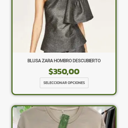
página
de
producto
BLUSA ZARA HOMBRO DESCUBIERTO
$
350,00
Este
SELECCIONAR OPCIONES
producto
tiene
múltiples
variantes.
Las
opciones