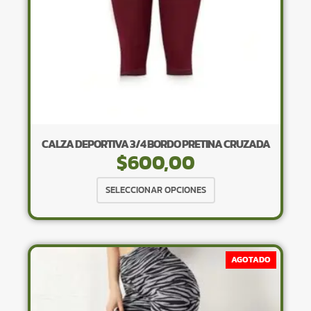
página
de
producto
CALZA DEPORTIVA 3/4 BORDO PRETINA CRUZADA
$
600,00
Este
SELECCIONAR OPCIONES
producto
tiene
múltiples
variantes.
AGOTADO
Las
opciones
se