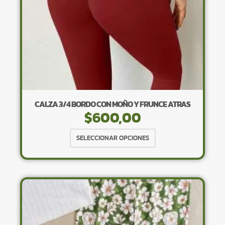
página
de
producto
CALZA 3/4 BORDO CON MOÑO Y FRUNCE ATRAS
$
600,00
Este
SELECCIONAR OPCIONES
producto
tiene
múltiples
variantes.
Las
opciones
se