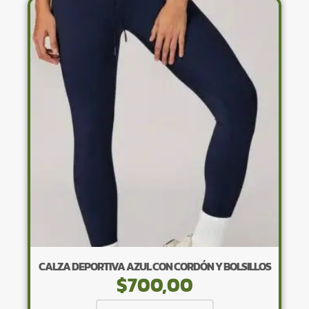
variantes.
Las
opciones
se
pueden
elegir
en
la
página
de
producto
CALZA DEPORTIVA AZUL CON CORDÓN Y BOLSILLOS
$
700,00
Este