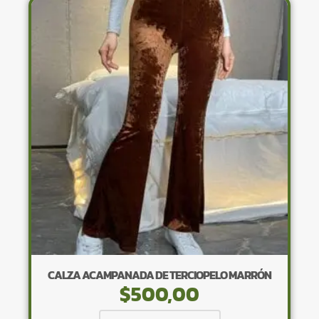
variantes.
Las
opciones
se
pueden
elegir
en
la
página
de
producto
CALZA ACAMPANADA DE TERCIOPELO MARRÓN
$
500,00
Este