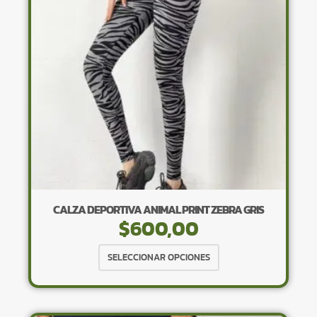
pueden
elegir
en
la
página
de
producto
CALZA DEPORTIVA ANIMAL PRINT ZEBRA GRIS
$
600,00
Este
SELECCIONAR OPCIONES
producto
tiene
múltiples