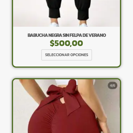
BABUCHA NEGRA SIN FELPA DE VERANO
$
500,00
Este
SELECCIONAR OPCIONES
producto
tiene
múltiples
variantes.
Las
opciones
se
pueden
elegir
en
la