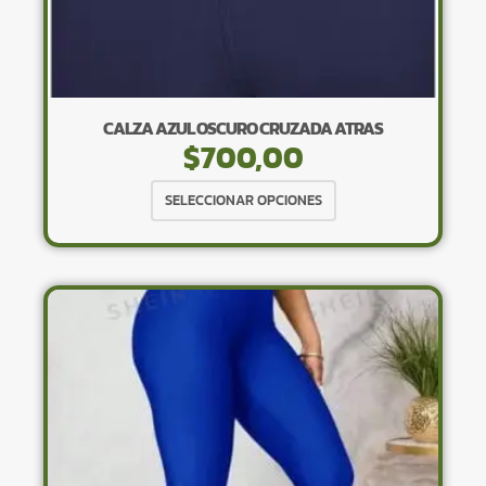
CALZA AZUL OSCURO CRUZADA ATRAS
$
700,00
Este
SELECCIONAR OPCIONES
producto
tiene
múltiples
variantes.
Las
opciones
se
pueden
elegir
en
la