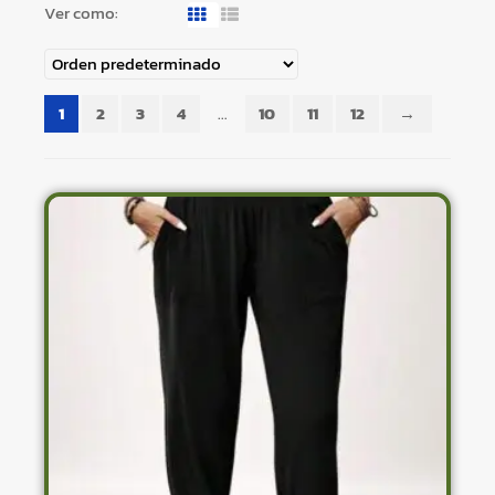
Ver como:
1
2
3
4
…
10
11
12
→