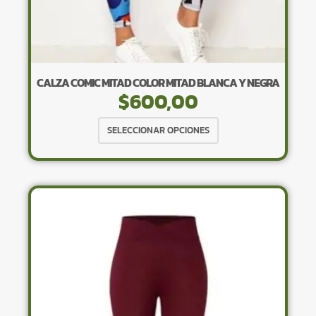
CALZA COMIC MITAD COLOR MITAD BLANCA Y NEGRA
$
600,00
Este
SELECCIONAR OPCIONES
producto
tiene
múltiples
variantes.
Las
opciones
se
pueden
elegir
en
la