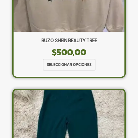
BUZO SHEIN BEAUTY TREE
$
500,00
Este
SELECCIONAR OPCIONES
producto
tiene
múltiples
variantes.
Las
opciones
se
pueden
elegir
en