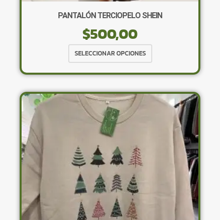
PANTALÓN TERCIOPELO SHEIN
$
500,00
Este
SELECCIONAR OPCIONES
producto
tiene
múltiples
variantes.
Las
opciones
se
pueden
elegir
en
la
página
de
producto