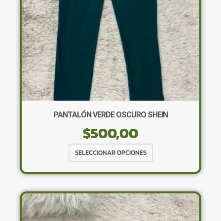
la
página
de
producto
PANTALÓN VERDE OSCURO SHEIN
$
500,00
Este
SELECCIONAR OPCIONES
producto
tiene
múltiples
variantes.
Las
opciones