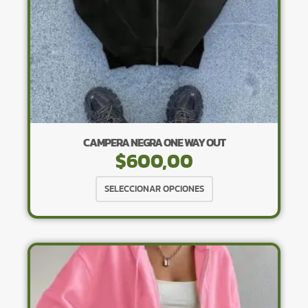
página
de
producto
CAMPERA NEGRA ONE WAY OUT
$
600,00
Este
SELECCIONAR OPCIONES
producto
tiene
múltiples
variantes.
Las
opciones
se