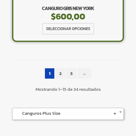
CANGURO GRIS NEW YORK
$
600,00
Este
SELECCIONAR OPCIONES
producto
tiene
×
múltiples
variantes.
Las
opciones
1
2
3
→
se
pueden
Tu carrito está vacío.
Mostrando 1–15 de 34 resultados
elegir
Agregá un producto y aparecerá acá
en
automáticamente.
la
Canguros Plus Size
×
página
de
producto