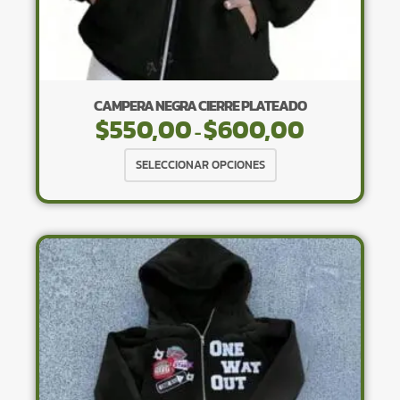
CAMPERA NEGRA CIERRE PLATEADO
$
550,00
$
600,00
Rango
-
de
Este
precios:
SELECCIONAR OPCIONES
desde
producto
$550,00
tiene
hasta
$600,00
múltiples
variantes.
Las
opciones
se
pueden
elegir
en
la