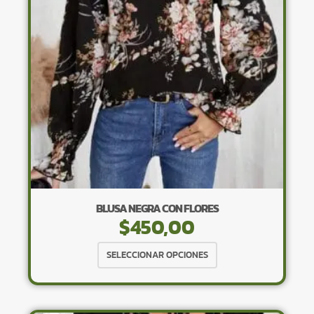
pueden
elegir
en
la
página
de
producto
BLUSA NEGRA CON FLORES
$
450,00
Este
SELECCIONAR OPCIONES
producto
tiene
múltiples