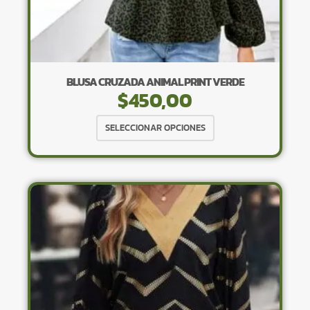
BLUSA CRUZADA ANIMAL PRINT VERDE
$
450,00
Este
SELECCIONAR OPCIONES
producto
tiene
múltiples
variantes.
Las
opciones
se
pueden
elegir
en
la