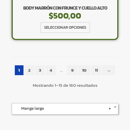
BODY MARRÓN CON FRUNCE Y CUELLO ALTO
$
500,00
Este
SELECCIONAR OPCIONES
producto
tiene
×
múltiples
variantes.
Las
opciones
1
2
3
4
…
9
10
11
→
se
pueden
Tu carrito está vacío.
Mostrando 1–15 de 160 resultados
elegir
Agregá un producto y aparecerá acá
en
automáticamente.
la
Manga larga
×
página
de
producto