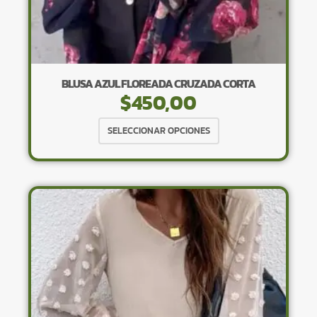
BLUSA AZUL FLOREADA CRUZADA CORTA
$
450,00
Este
SELECCIONAR OPCIONES
producto
tiene
múltiples
variantes.
Las
opciones
se
pueden
elegir
en
la