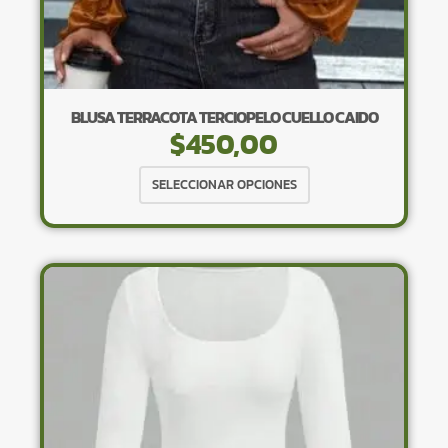
BLUSA TERRACOTA TERCIOPELO CUELLO CAIDO
$
450,00
Este
SELECCIONAR OPCIONES
producto
tiene
múltiples
variantes.
Las
opciones
se
pueden
elegir
en
la