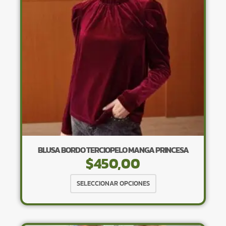
pueden
elegir
en
la
página
de
producto
BLUSA BORDO TERCIOPELO MANGA PRINCESA
$
450,00
Este
SELECCIONAR OPCIONES
producto
tiene
múltiples