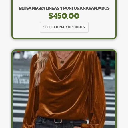
BLUSA NEGRA LINEAS Y PUNTOS ANARANJADOS
$
450,00
Este
SELECCIONAR OPCIONES
producto
tiene
múltiples
variantes.
Las
opciones
se
pueden
elegir
en
la
página
de
producto