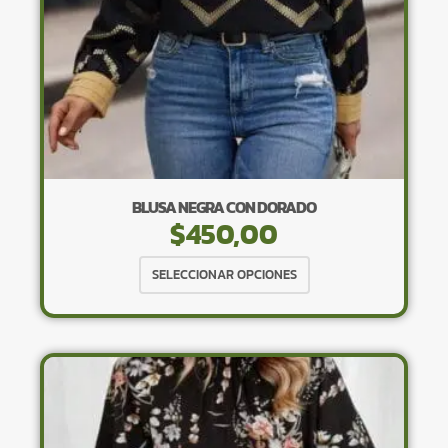
página
de
producto
BLUSA NEGRA CON DORADO
$
450,00
Este
SELECCIONAR OPCIONES
producto
tiene
múltiples
variantes.
Las
opciones
se