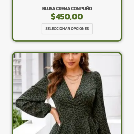
BLUSA CREMA CON PUÑO
$
450,00
Este
SELECCIONAR OPCIONES
producto
tiene
múltiples
variantes.
Las
opciones
se
pueden
elegir
en
la
página
de
producto