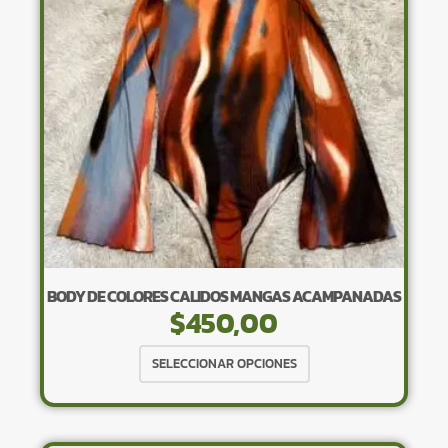
pueden
elegir
en
la
página
de
producto
BODY DE COLORES CALIDOS MANGAS ACAMPANADAS
$
450,00
Este
SELECCIONAR OPCIONES
producto
tiene
múltiples