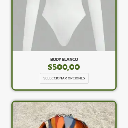
página
de
producto
BODY BLANCO
$
500,00
Este
SELECCIONAR OPCIONES
producto
tiene
múltiples
variantes.
Las
opciones
se