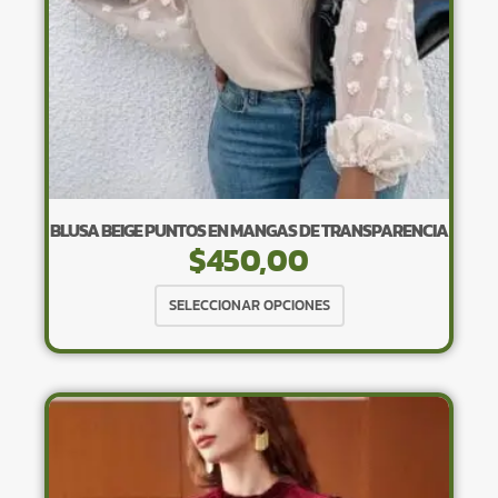
página
de
producto
BLUSA BEIGE PUNTOS EN MANGAS DE TRANSPARENCIA
$
450,00
Este
SELECCIONAR OPCIONES
producto
tiene
múltiples
variantes.
Las
opciones
se