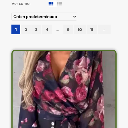
Ver como:
1
2
3
4
…
9
10
11
→