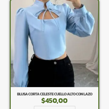
variantes.
Las
opciones
se
pueden
elegir
en
la
página
de
producto
BLUSA CORTA CELESTE CUELLO ALTO CON LAZO
$
450,00
Este