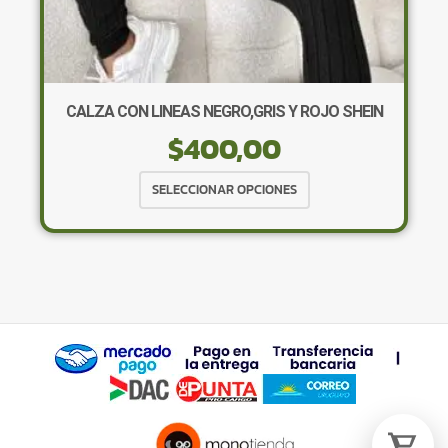
×
CALZA CON LINEAS NEGRO,GRIS Y ROJO SHEIN
$
400,00
Tu carrito está vacío.
Agregá un producto y aparecerá acá
Este
SELECCIONAR OPCIONES
automáticamente.
producto
tiene
múltiples
variantes.
Las
opciones
se
pueden
elegir
en
la