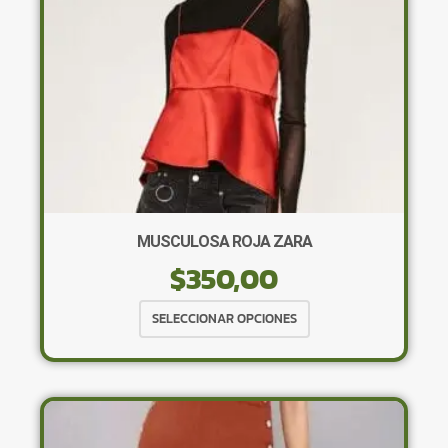
MUSCULOSA ROJA ZARA
$
350,00
Este
SELECCIONAR OPCIONES
producto
tiene
múltiples
variantes.
Las