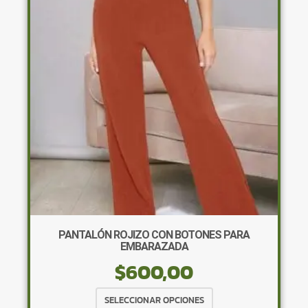
opciones
se
pueden
elegir
en
la
página
de
producto
PANTALÓN ROJIZO CON BOTONES PARA
EMBARAZADA
$
600,00
Este
SELECCIONAR OPCIONES