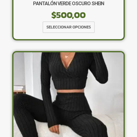
PANTALÓN VERDE OSCURO SHEIN
$
500,00
Este
SELECCIONAR OPCIONES
producto
tiene
múltiples
variantes.
Las
opciones
se
pueden
elegir
en
la
página
de
producto