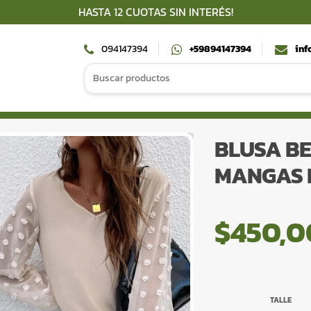
HASTA 12 CUOTAS SIN INTERÉS!
094147394
+59894147394
inf
Search
for:
BLUSA BE
MANGAS 
$
450,0
TALLE