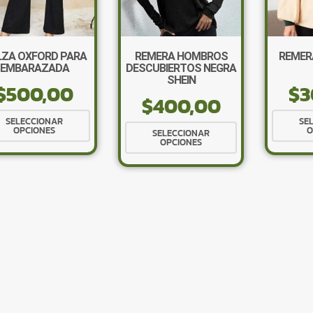
LZA OXFORD PARA
REMERA HOMBROS
REMER
EMBARAZADA
DESCUBIERTOS NEGRA
SHEIN
$
500,00
$
3
$
400,00
Este
SELECCIONAR
SE
Este
OPCIONES
O
producto
SELECCIONAR
OPCIONES
producto
tiene
tiene
múltiples
múltiples
variantes.
variantes.
Las
Las
opciones
opciones
se
se
pueden
pueden
elegir
elegir
en
en
la