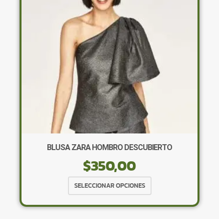
pueden
elegir
en
la
página
de
producto
BLUSA ZARA HOMBRO DESCUBIERTO
$
350,00
Este
SELECCIONAR OPCIONES
producto
tiene
múltiples