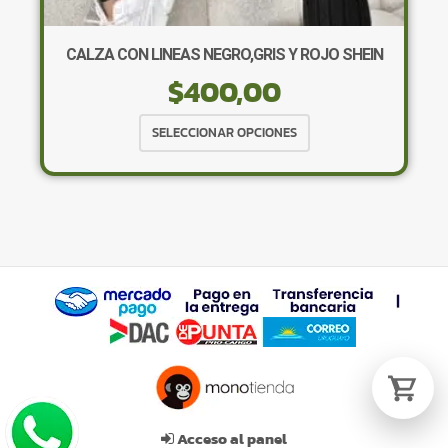
CALZA CON LINEAS NEGRO,GRIS Y ROJO SHEIN
$
400,00
Tu carrito está vacío.
Agregá un producto y aparecerá acá
Este
SELECCIONAR OPCIONES
automáticamente.
producto
tiene
múltiples
variantes.
Las
opciones
se
pueden
elegir
en
la
página
de
Acceso al panel