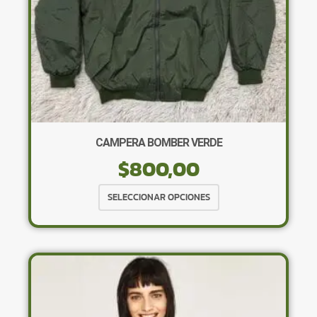
CAMPERA BOMBER VERDE
$
800,00
Este
SELECCIONAR OPCIONES
producto
tiene
múltiples
variantes.
Las
opciones
se