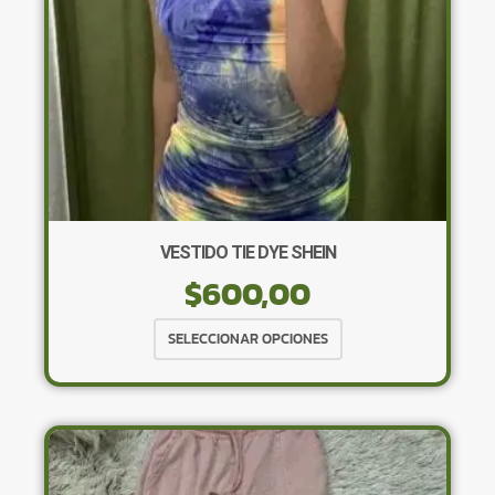
la
página
de
producto
VESTIDO TIE DYE SHEIN
$
600,00
Este
SELECCIONAR OPCIONES
producto
tiene
múltiples
variantes.
Las
opciones