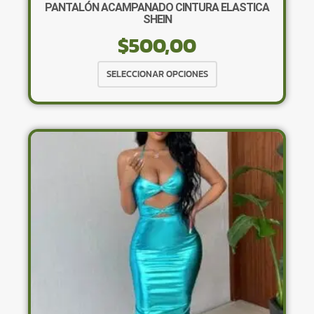
PANTALÓN ACAMPANADO CINTURA ELASTICA
SHEIN
$
500,00
Este
SELECCIONAR OPCIONES
producto
tiene
múltiples
variantes.
Las
opciones
se
pueden
elegir
en
la
página
de
producto