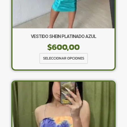
VESTIDO SHEIN PLATINADO AZUL
$
600,00
Este
SELECCIONAR OPCIONES
producto
tiene
múltiples
variantes.
Las
opciones
se
pueden
elegir
en