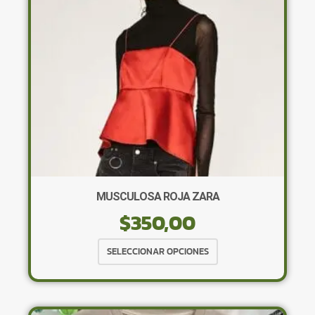
elegir
en
la
página
de
producto
MUSCULOSA ROJA ZARA
$
350,00
Este
SELECCIONAR OPCIONES
producto
tiene
múltiples
variantes.