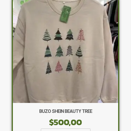
Las
opciones
se
pueden
elegir
en
la
página
de
producto
BUZO SHEIN BEAUTY TREE
$
500,00