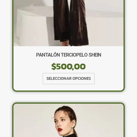
PANTALÓN TERCIOPELO SHEIN
$
500,00
Este
SELECCIONAR OPCIONES
producto
tiene
múltiples
variantes.
Las
opciones
se
pueden