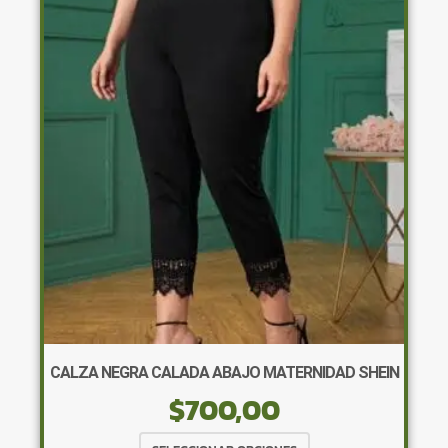
Las
opciones
se
pueden
elegir
en
la
página
de
producto
CALZA NEGRA CALADA ABAJO MATERNIDAD SHEIN
$
700,00
Este