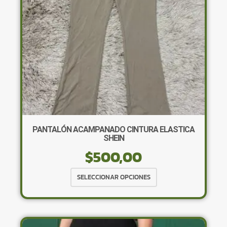
en
la
página
de
producto
PANTALÓN ACAMPANADO CINTURA ELASTICA
SHEIN
$
500,00
Este
SELECCIONAR OPCIONES
producto
tiene
múltiples
variantes.