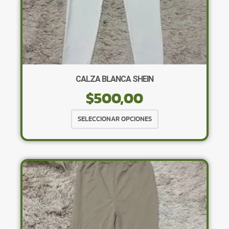
CALZA BLANCA SHEIN
$
500,00
Este
SELECCIONAR OPCIONES
producto
tiene
múltiples
variantes.
Las
opciones
se
pueden
elegir