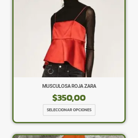
elegir
en
la
página
de
producto
MUSCULOSA ROJA ZARA
$
350,00
Este
SELECCIONAR OPCIONES
producto
tiene
múltiples
variantes.