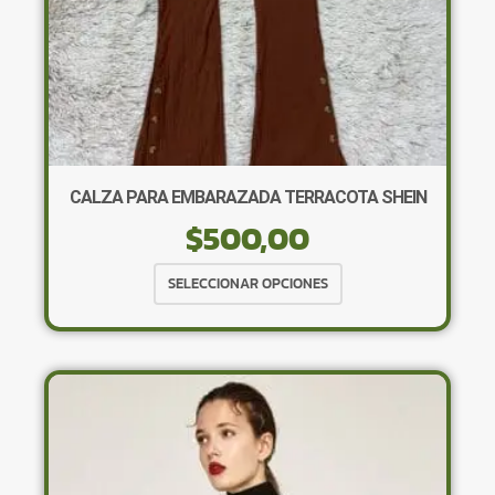
CALZA PARA EMBARAZADA TERRACOTA SHEIN
$
500,00
Este
SELECCIONAR OPCIONES
producto
tiene
múltiples
variantes.
Las
opciones
se
pueden