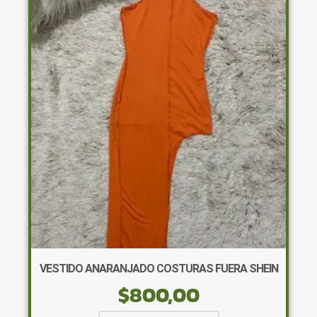
Las
opciones
se
pueden
elegir
en
la
página
de
producto
VESTIDO ANARANJADO COSTURAS FUERA SHEIN
$
800,00